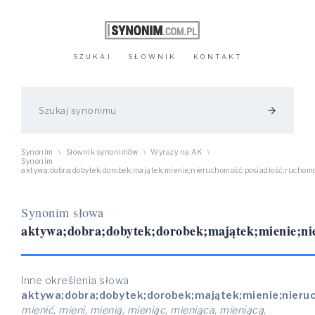
SZUKAJ
SŁOWNIK
KONTAKT
arrow_forward
Synonim
Słownik synonimów
Wyrazy na AK
\
\
\
Synonim
aktywa;dobra;dobytek;dorobek;majątek;mienie;nieruchomość;posiadłość;ruchom
Synonim słowa
aktywa;dobra;dobytek;dorobek;majątek;mienie;ni
Inne określenia słowa
aktywa;dobra;dobytek;dorobek;majątek;mienie;nieru
mienić, mieni, mienią, mieniąc, mieniąca, mieniącą,