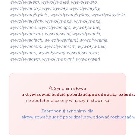
wywoływałem, wywoływałeś, wywoływało,
wywoływałoby, wywoływały, wywoływałyby,
wywoływałybyście, wywoływałybyśmy, wywoływałyście,
wywoływałyśmy, wywoływana, wywoływaną,
wywoływane, wywoływanego, wywoływanej,
wywoływanemu, wywoływani, wywoływania,
wywoływaniach, wywoływaniami, wywoływanie,
wywoływaniem, wywoływaniom, wywoływaniu,
wywoływano, wywoływany, wywoływanych,
wywoływanym, wywoływanymi, wywoływań
Synonim słowa
aktywizować;budzić;pobudzać;powodować;rozbudz
nie został znaleziony w naszym słowniku.
Zaproponuj synonimy dla
aktywizować;budzić;pobudzać;powodować;rozbudzać;