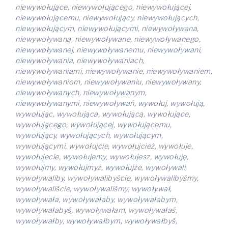
niewywołujące, niewywołującego, niewywołującej,
niewywołującemu, niewywołujący, niewywołujących,
niewywołującym, niewywołującymi, niewywoływana,
niewywoływaną, niewywoływane, niewywoływanego,
niewywoływanej, niewywoływanemu, niewywoływani,
niewywoływania, niewywoływaniach,
niewywoływaniami, niewywoływanie, niewywoływaniem,
niewywoływaniom, niewywoływaniu, niewywoływany,
niewywoływanych, niewywoływanym,
niewywoływanymi, niewywoływań, wywołuj, wywołują,
wywołując, wywołująca, wywołującą, wywołujące,
wywołującego, wywołującej, wywołującemu,
wywołujący, wywołujących, wywołującym,
wywołującymi, wywołujcie, wywołujcież, wywołuje,
wywołujecie, wywołujemy, wywołujesz, wywołuję,
wywołujmy, wywołujmyż, wywołujże, wywoływali,
wywoływaliby, wywoływalibyście, wywoływalibyśmy,
wywoływaliście, wywoływaliśmy, wywoływał,
wywoływała, wywoływałaby, wywoływałabym,
wywoływałabyś, wywoływałam, wywoływałaś,
wywoływałby, wywoływałbym, wywoływałbyś,