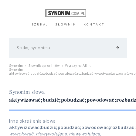
SZUKAJ
SŁOWNIK
KONTAKT
arrow_forward
Synonim
Słownik synonimów
Wyrazy na AK
\
\
\
Synonim
aktywizować;budzić;pobudzać;powodować;rozbudzać;wywoływać;wyzwalać;wzb
Synonim słowa
aktywizować;budzić;pobudzać;powodować;rozbud
Inne określenia słowa
aktywizować;budzić;pobudzać;powodować;rozbudzać
wywoływać, niewywołująca, niewywołującą,