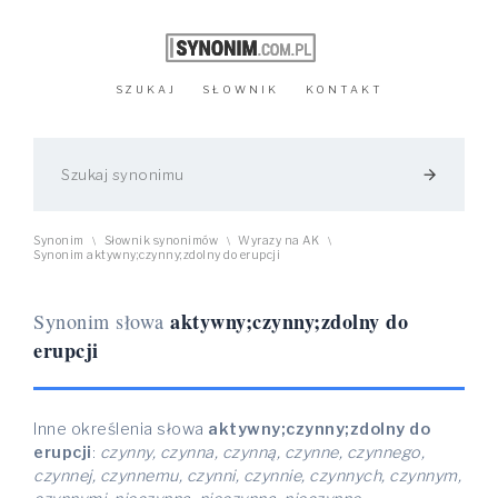
SZUKAJ
SŁOWNIK
KONTAKT
arrow_forward
Synonim
Słownik synonimów
Wyrazy na AK
\
\
\
Synonim aktywny;czynny;zdolny do erupcji
aktywny;czynny;zdolny do
Synonim słowa
erupcji
Inne określenia słowa
aktywny;czynny;zdolny do
erupcji
:
czynny, czynna, czynną, czynne, czynnego,
czynnej, czynnemu, czynni, czynnie, czynnych, czynnym,