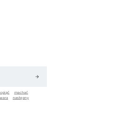
arrow_forward
opiąć
machać
wara
następny