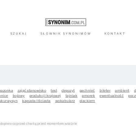
SZUKAJ
SŁOWNIK
SYNONIMÓW
KONTAKT
azonka
zająć stanowisko
test
depozyt
pachnieć
bileter
ambient
d
onice
bojowy
produkcji krajowej
tajniak
amorek
ewentualność
pocz
skurwysyn
kapusta liściasta
wokabularz
plackiem
dopiero co;przed chwilą;przed momentem;właśnie