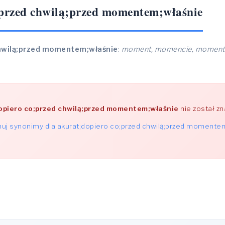
;przed chwilą;przed momentem;właśnie
chwilą;przed momentem;właśnie
:
moment, momencie, moment
opiero co;przed chwilą;przed momentem;właśnie
nie został z
uj synonimy dla akurat;dopiero co;przed chwilą;przed momente