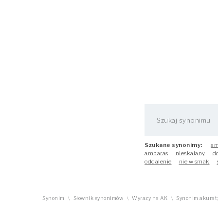
Szukane synonimy:
am
ambaras
nieskalany
d
oddalenie
nie w smak
Synonim
Słownik synonimów
Wyrazy na AK
Synonim akurat;
\
\
\