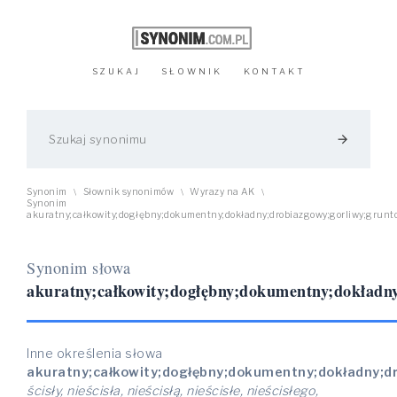
SZUKAJ
SŁOWNIK
KONTAKT
arrow_forward
Synonim
Słownik synonimów
Wyrazy na AK
\
\
\
Synonim
akuratny;całkowity;dogłębny;dokumentny;dokładny;drobiazgowy;gorliwy;gruntow
Synonim słowa
akuratny;całkowity;dogłębny;dokumentny;dokładny
Inne określenia słowa
akuratny;całkowity;dogłębny;dokumentny;dokładny;dro
ścisły, nieścisła, nieścisłą, nieścisłe, nieścisłego,