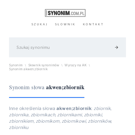
SZUKAJ
SŁOWNIK
KONTAKT
arrow_forward
Synonim
Słownik synonimów
Wyrazy na AK
\
\
\
Synonim akwen;zbiornik
akwen;zbiornik
Synonim słowa
Inne określenia słowa
akwen;zbiornik
:
zbiornik,
zbiornika, zbiornikach, zbiornikami, zbiorniki,
zbiornikiem, zbiornikom, zbiornikowi, zbiorników,
zbiorniku