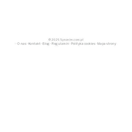
© 2026 Synonim.com.pl
·
O nas
·
Kontakt
·
Blog
·
Regulamin
·
Polityka cookies
·
Mapa strony