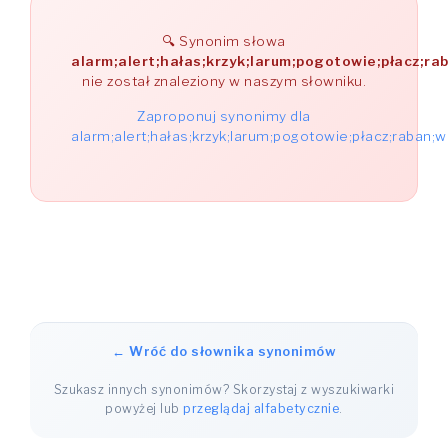
Synonim słowa
alarm;alert;hałas;krzyk;larum;pogotowie;płacz;r
nie został znaleziony w naszym słowniku.
Zaproponuj synonimy dla
alarm;alert;hałas;krzyk;larum;pogotowie;płacz;raban;
← Wróć do słownika synonimów
Szukasz innych synonimów? Skorzystaj z wyszukiwarki
powyżej lub
przeglądaj alfabetycznie
.