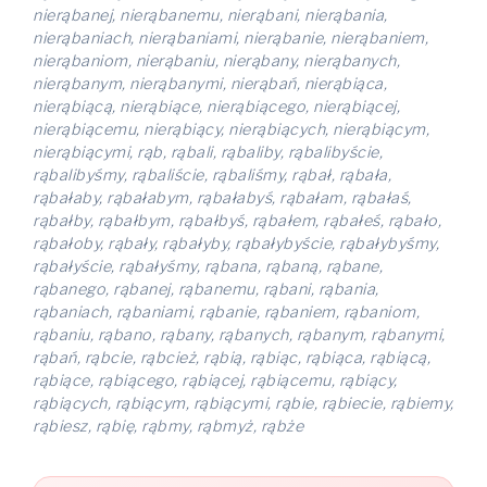
nierąbanej, nierąbanemu, nierąbani, nierąbania,
nierąbaniach, nierąbaniami, nierąbanie, nierąbaniem,
nierąbaniom, nierąbaniu, nierąbany, nierąbanych,
nierąbanym, nierąbanymi, nierąbań, nierąbiąca,
nierąbiącą, nierąbiące, nierąbiącego, nierąbiącej,
nierąbiącemu, nierąbiący, nierąbiących, nierąbiącym,
nierąbiącymi, rąb, rąbali, rąbaliby, rąbalibyście,
rąbalibyśmy, rąbaliście, rąbaliśmy, rąbał, rąbała,
rąbałaby, rąbałabym, rąbałabyś, rąbałam, rąbałaś,
rąbałby, rąbałbym, rąbałbyś, rąbałem, rąbałeś, rąbało,
rąbałoby, rąbały, rąbałyby, rąbałybyście, rąbałybyśmy,
rąbałyście, rąbałyśmy, rąbana, rąbaną, rąbane,
rąbanego, rąbanej, rąbanemu, rąbani, rąbania,
rąbaniach, rąbaniami, rąbanie, rąbaniem, rąbaniom,
rąbaniu, rąbano, rąbany, rąbanych, rąbanym, rąbanymi,
rąbań, rąbcie, rąbcież, rąbią, rąbiąc, rąbiąca, rąbiącą,
rąbiące, rąbiącego, rąbiącej, rąbiącemu, rąbiący,
rąbiących, rąbiącym, rąbiącymi, rąbie, rąbiecie, rąbiemy,
rąbiesz, rąbię, rąbmy, rąbmyż, rąbże