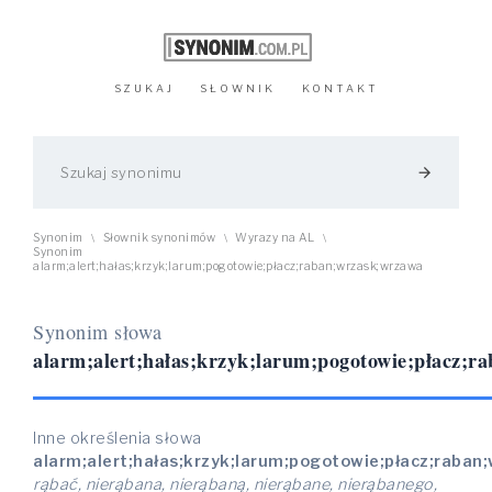
SZUKAJ
SŁOWNIK
KONTAKT
arrow_forward
Synonim
Słownik synonimów
Wyrazy na AL
\
\
\
Synonim
alarm;alert;hałas;krzyk;larum;pogotowie;płacz;raban;wrzask;wrzawa
Synonim słowa
alarm;alert;hałas;krzyk;larum;pogotowie;płacz;r
Inne określenia słowa
alarm;alert;hałas;krzyk;larum;pogotowie;płacz;raban
rąbać, nierąbana, nierąbaną, nierąbane, nierąbanego,