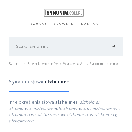
SZUKAJ
SŁOWNIK
KONTAKT
arrow_forward
Synonim
Słownik synonimów
Wyrazy na AL
Synonim alzheimer
\
\
\
alzheimer
Synonim słowa
Inne określenia słowa
alzheimer
:
alzheimer,
alzheimera, alzheimerach, alzheimerami, alzheimerem,
alzheimerom, alzheimerowi, alzheimerów, alzheimery,
alzheimerze