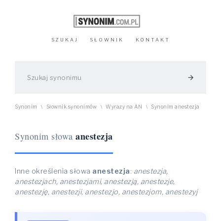
SZUKAJ
SŁOWNIK
KONTAKT
arrow_forward
Synonim
Słownik synonimów
Wyrazy na AN
Synonim anestezja
\
\
\
anestezja
Synonim słowa
Inne określenia słowa
anestezja
:
anestezja,
anestezjach, anestezjami, anestezją, anestezje,
anestezję, anestezji, anestezjo, anestezjom, anestezyj