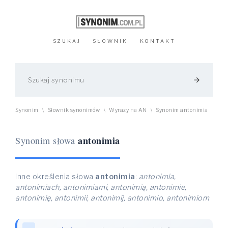
SZUKAJ
SŁOWNIK
KONTAKT
arrow_forward
Synonim
Słownik synonimów
Wyrazy na AN
Synonim antonimia
\
\
\
antonimia
Synonim słowa
Inne określenia słowa
antonimia
:
antonimia,
antonimiach, antonimiami, antonimią, antonimie,
antonimię, antonimii, antonimij, antonimio, antonimiom