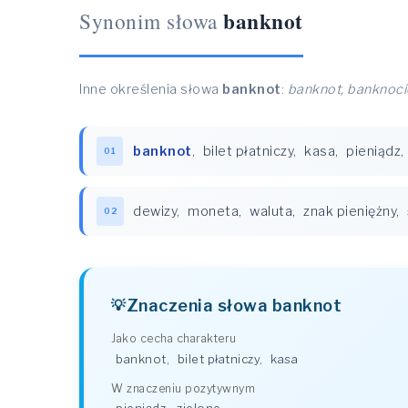
banknot
Synonim słowa
Inne określenia słowa
banknot
:
banknot, banknoci
banknot
,
bilet płatniczy
,
kasa
,
pieniądz
,
01
dewizy
,
moneta
,
waluta
,
znak pieniężny
,
02
Znaczenia słowa banknot
Jako cecha charakteru
banknot
,
bilet płatniczy
,
kasa
W znaczeniu pozytywnym