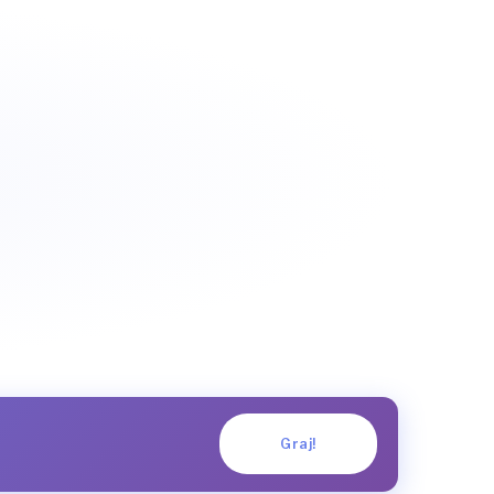
Graj!