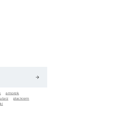
arrow_forward
k
amorek
ularz
plackiem
ki