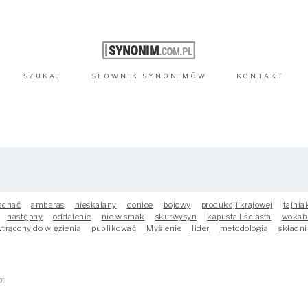
SZUKAJ
SŁOWNIK
SYNONIMÓW
KONTAKT
chać
ambaras
nieskalany
donice
bojowy
produkcji krajowej
tajnia
następny
oddalenie
nie w smak
skurwysyn
kapusta liściasta
wokab
trącony do więzienia
publikować
Myślenie
lider
metodologia
składni
ot