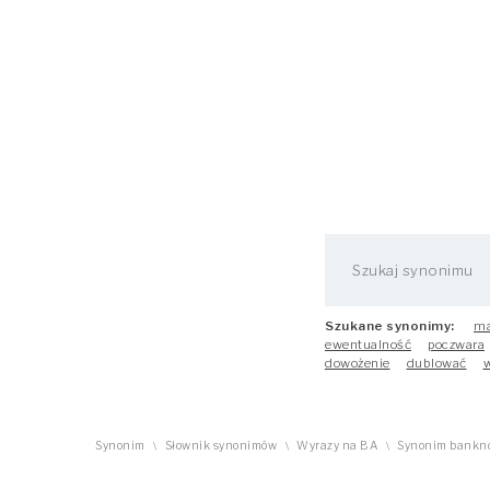
Szukane synonimy:
ma
ewentualność
poczwara
dowożenie
dublować
w
Synonim
Słownik synonimów
Wyrazy na BA
Synonim bankn
\
\
\