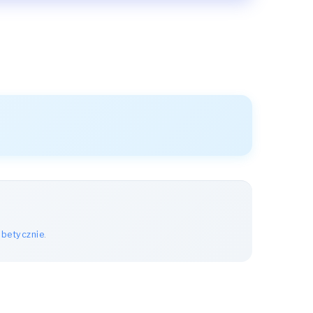
abetycznie
.