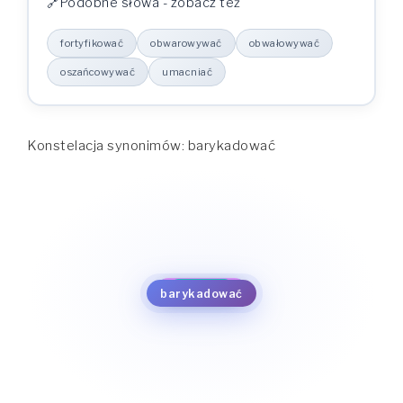
Podobne słowa - zobacz też
fortyfikować
obwarowywać
obwałowywać
oszańcowywać
umacniać
Konstelacja synonimów: barykadować
obwałowywać
obwarowywać
fortyfikować
oszańcowywać
umacniać
barykadować