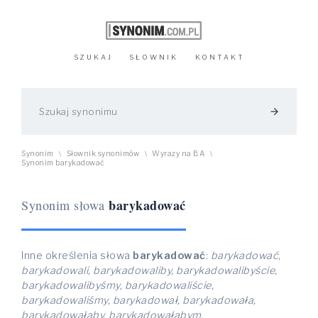
SZUKAJ
SŁOWNIK
KONTAKT
arrow_forward
Synonim
Słownik synonimów
Wyrazy na BA
\
\
\
Synonim barykadować
barykadować
Synonim słowa
Inne określenia słowa
barykadować
:
barykadować,
barykadowali, barykadowaliby, barykadowalibyście,
barykadowalibyśmy, barykadowaliście,
barykadowaliśmy, barykadował, barykadowała,
barykadowałaby, barykadowałabym,