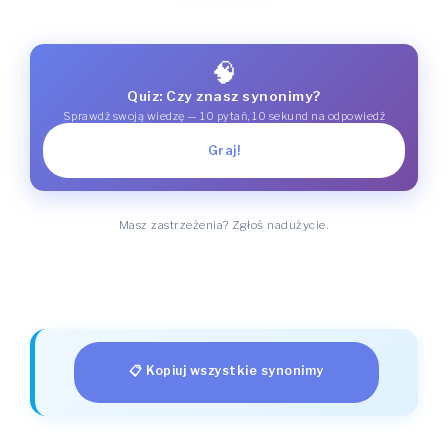
🧠
Quiz: Czy znasz synonimy?
Sprawdź swoją wiedzę — 10 pytań, 10 sekund na odpowiedź
Graj!
Masz zastrzeżenia? Zgłoś nadużycie.
📋 Kopiuj wszystkie synonimy