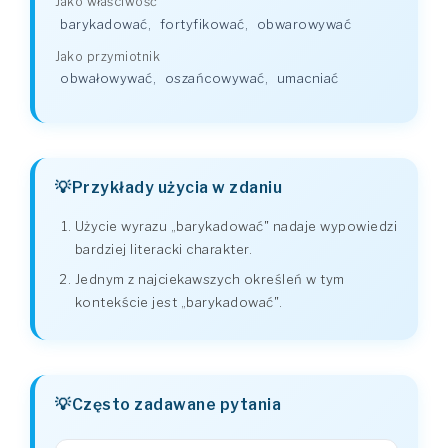
Jako właściwość
barykadować
,
fortyfikować
,
obwarowywać
Jako przymiotnik
obwałowywać
,
oszańcowywać
,
umacniać
Przykłady użycia w zdaniu
Użycie wyrazu „barykadować" nadaje wypowiedzi
bardziej literacki charakter.
Jednym z najciekawszych określeń w tym
kontekście jest „barykadować".
Często zadawane pytania