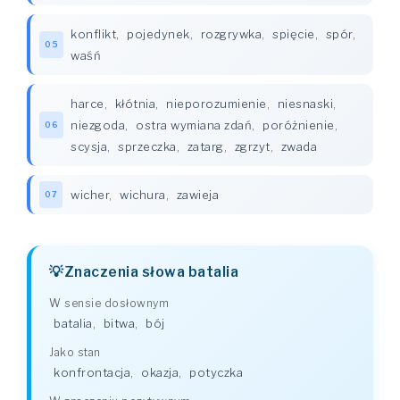
konflikt
,
pojedynek
,
rozgrywka
,
spięcie
,
spór
,
05
waśń
harce
,
kłótnia
,
nieporozumienie
,
niesnaski
,
niezgoda
,
ostra wymiana zdań
,
poróżnienie
,
06
scysja
,
sprzeczka
,
zatarg
,
zgrzyt
,
zwada
wicher
,
wichura
,
zawieja
07
Znaczenia słowa batalia
W sensie dosłownym
batalia
,
bitwa
,
bój
Jako stan
konfrontacja
,
okazja
,
potyczka