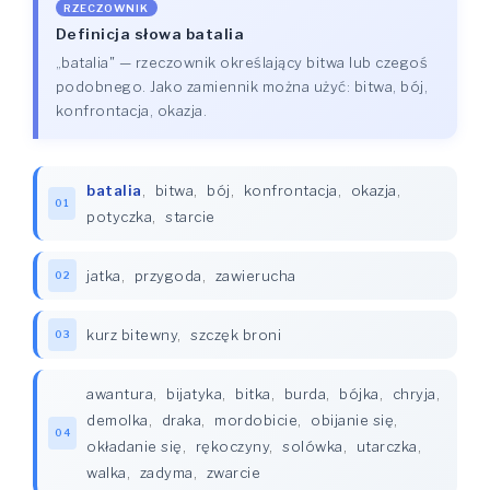
RZECZOWNIK
Definicja słowa batalia
„batalia" — rzeczownik określający bitwa lub czegoś
podobnego. Jako zamiennik można użyć: bitwa, bój,
konfrontacja, okazja.
batalia
,
bitwa
,
bój
,
konfrontacja
,
okazja
,
01
potyczka
,
starcie
jatka
,
przygoda
,
zawierucha
02
kurz bitewny
,
szczęk broni
03
awantura
,
bijatyka
,
bitka
,
burda
,
bójka
,
chryja
,
demolka
,
draka
,
mordobicie
,
obijanie się
,
04
okładanie się
,
rękoczyny
,
solówka
,
utarczka
,
walka
,
zadyma
,
zwarcie