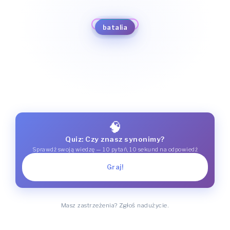
bitwa
awantura
bój
konfrontacja
szczęk broni
okazja
kurz bitewny
potyczka
batalia
zawierucha
starcie
przygoda
jatka
🧠
Quiz: Czy znasz synonimy?
Sprawdź swoją wiedzę — 10 pytań, 10 sekund na odpowiedź
Graj!
Masz zastrzeżenia? Zgłoś nadużycie.