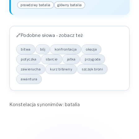
prawdziwy batalia
główny batalia
Podobne słowa - zobacz też
bitwa
bój
konfrontacja
okazja
potyczka
starcie
jatka
przygoda
zawierucha
kurz bitewny
szczęk broni
awantura
Konstelacja synonimów: batalia