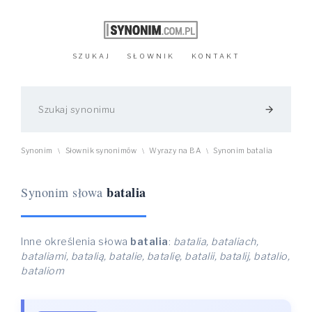
SZUKAJ
SŁOWNIK
KONTAKT
arrow_forward
Synonim
Słownik synonimów
Wyrazy na BA
Synonim batalia
\
\
\
batalia
Synonim słowa
Inne określenia słowa
batalia
:
batalia, bataliach,
bataliami, batalią, batalie, batalię, batalii, batalij, batalio,
bataliom