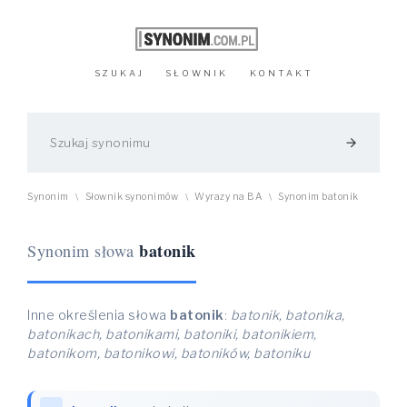
SZUKAJ
SŁOWNIK
KONTAKT
arrow_forward
Synonim
Słownik synonimów
Wyrazy na BA
Synonim batonik
\
\
\
batonik
Synonim słowa
Inne określenia słowa
batonik
:
batonik, batonika,
batonikach, batonikami, batoniki, batonikiem,
batonikom, batonikowi, batoników, batoniku