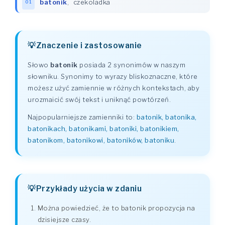
batonik
,
czekoladka
01
Znaczenie i zastosowanie
Słowo
batonik
posiada 2 synonimów w naszym
słowniku. Synonimy to wyrazy bliskoznaczne, które
możesz użyć zamiennie w różnych kontekstach, aby
urozmaicić swój tekst i uniknąć powtórzeń.
Najpopularniejsze zamienniki to:
batonik, batonika,
batonikach, batonikami, batoniki, batonikiem,
batonikom, batonikowi, batoników, batoniku
.
Przykłady użycia w zdaniu
Można powiedzieć, że to batonik propozycja na
dzisiejsze czasy.