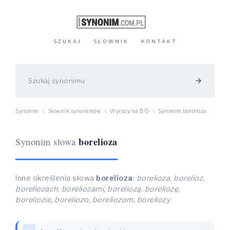
SZUKAJ
SŁOWNIK
KONTAKT
arrow_forward
Synonim
Słownik synonimów
Wyrazy na BO
Synonim borelioza
\
\
\
borelioza
Synonim słowa
Inne określenia słowa
borelioza
:
borelioza, borelioz,
boreliozach, boreliozami, boreliozą, boreliozę,
boreliozie, boreliozo, boreliozom, boreliozy