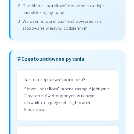
Określenie „borelioza" doskonale oddaje
charakter tej sytuacji.
Wyrażenie „borelioza" jest powszechnie
stosowane w języku codziennym.
Często zadawane pytania
Jak inaczej nazwać borelioza?
Słowo „borelioza" można zastąpić jednym z
2 synonimów dostępnych w naszym
słowniku, na przykład: krętkowica
kleszczowa.