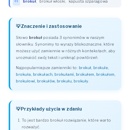
brokuł
,
brokuł włoski
,
kapusta szparagowa
01
Znaczenie i zastosowanie
Słowo
brokuł
posiada 3 synonimów w naszym
słowniku. Synonimy to wyrazy bliskoznaczne, które
możesz użyć zamiennie w różnych kontekstach, aby
urozmaicić swój tekst i uniknąć powtórzeń.
Najpopularniejsze zamienniki to:
brokuł, brokule,
brokuła, brokułach, brokułami, brokułem, brokułom,
brokułowi, brokułów, brokułu, brokuły
.
Przykłady użycia w zdaniu
To jest bardzo brokuł rozwiązanie, które warto
rozważyć.