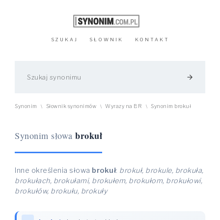
SZUKAJ
SŁOWNIK
KONTAKT
arrow_forward
Synonim
Słownik synonimów
Wyrazy na BR
Synonim brokuł
\
\
\
brokuł
Synonim słowa
Inne określenia słowa
brokuł
:
brokuł, brokule, brokuła,
brokułach, brokułami, brokułem, brokułom, brokułowi,
brokułów, brokułu, brokuły