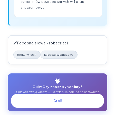
synonimów pogrupowanych w 1 grup
znaczeniowych.
Podobne słowa - zobacz też
brokuł włoski
kapusta szparagowa
🧠
Quiz: Czy znasz synonimy?
Sprawdź swoją wiedzę — 10 pytań, 10 sekund na odpowiedź
Graj!