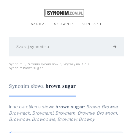
SZUKAJ
SŁOWNIK
KONTAKT
arrow_forward
Synonim
Słownik synonimów
Wyrazy na BR
\
\
\
Synonim brown sugar
brown sugar
Synonim słowa
Inne określenia słowa
brown sugar
:
Brown, Browna,
Brownach, Brownami, Brownem, Brownie, Brownom,
Brownowi, Brownowie, Brownów, Browny