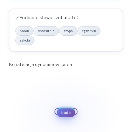
Podobne słowa - zobacz też
barak
drewutnia
szopa
egzamin
szkoła
Konstelacja synonimów: buda
szopa
egzamin
drewutnia
szkoła
barak
buda