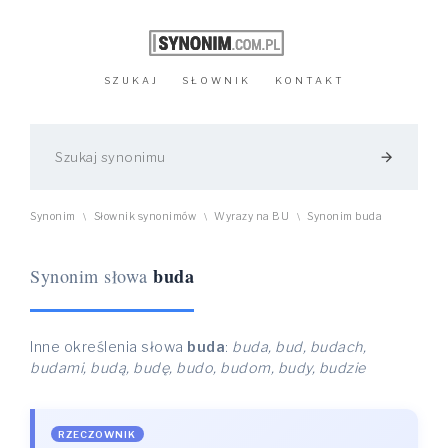
SZUKAJ
SŁOWNIK
KONTAKT
arrow_forward
Synonim
Słownik synonimów
Wyrazy na BU
Synonim buda
\
\
\
buda
Synonim słowa
Inne określenia słowa
buda
:
buda, bud, budach,
budami, budą, budę, budo, budom, budy, budzie
RZECZOWNIK