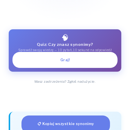
🧠
Quiz: Czy znasz synonimy?
Sprawdź swoją wiedzę — 10 pytań, 10 sekund na odpowiedź
Graj!
Masz zastrzeżenia? Zgłoś nadużycie.
📋 Kopiuj wszystkie synonimy