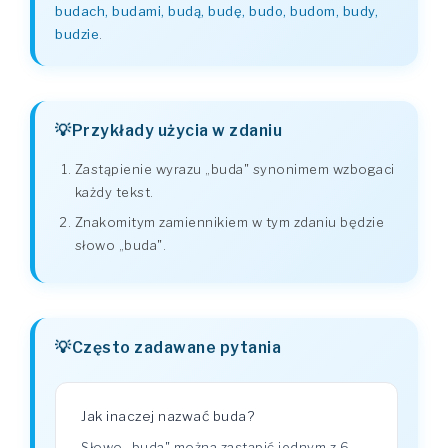
budach, budami, budą, budę, budo, budom, budy,
budzie
.
Przykłady użycia w zdaniu
Zastąpienie wyrazu „buda" synonimem wzbogaci
każdy tekst.
Znakomitym zamiennikiem w tym zdaniu będzie
słowo „buda".
Często zadawane pytania
Jak inaczej nazwać buda?
Słowo „buda" można zastąpić jednym z 6