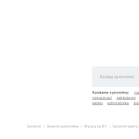
Szukane synonimy:
ro
napuszczać
zakładanie
piekło
admiratorka
bi
Synonim
Słownik synonimów
Wyrazy na BY
Synonim bystry
\
\
\