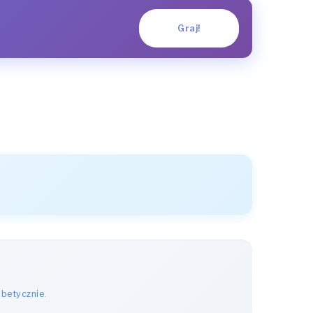
Graj!
abetycznie
.