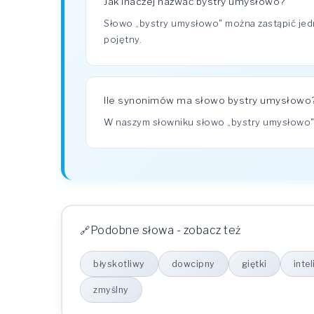
Jak inaczej nazwać bystry umysłowo?
Słowo „bystry umysłowo" można zastąpić jedn
pojętny.
Ile synonimów ma słowo bystry umysłowo
W naszym słowniku słowo „bystry umysłowo
Podobne słowa - zobacz też
błyskotliwy
dowcipny
giętki
inte
zmyślny