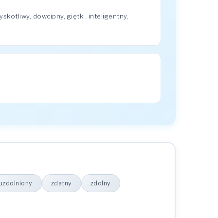
otliwy, dowcipny, giętki, inteligentny,
uzdolniony
zdatny
zdolny