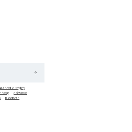
arrow_forward
autorefleksyjny
ać się
o świcie
ć
niecnota