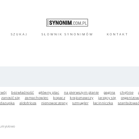
SZUKAJ
SŁOWNIK
SYNONIMÓW
KONTAKT
zwój
bezwładność
główny plac
na pierwszym planie
pagina
chętnie
zanosić się
zamachowiec
kopacz
krajoznawczy
jarzący się
organizow
edazupka
aldotrioza
nienowoczesny
szmugler
łacinniczka
szantażowa
 umysłowo