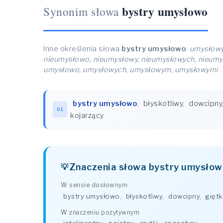
bystry umysłowo
Synonim słowa
Inne określenia słowa
bystry umysłowo
:
umysłowy
nieumysłowo, nieumysłowy, nieumysłowych, nieum
umysłowo, umysłowych, umysłowym, umysłowymi
bystry umysłowo
,
błyskotliwy
,
dowcipny
01
kojarzący
Znaczenia słowa bystry umysłow
W sensie dosłownym
bystry umysłowo
,
błyskotliwy
,
dowcipny
,
giętk
W znaczeniu pozytywnym