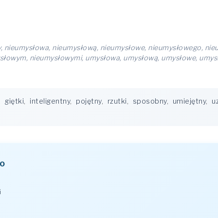
, nieumysłowa, nieumysłową, nieumysłowe, nieumysłowego, nie
ysłowym, nieumysłowymi, umysłowa, umysłową, umysłowe, umys
,
giętki
,
inteligentny
,
pojętny
,
rzutki
,
sposobny
,
umiejętny
,
u
o
i