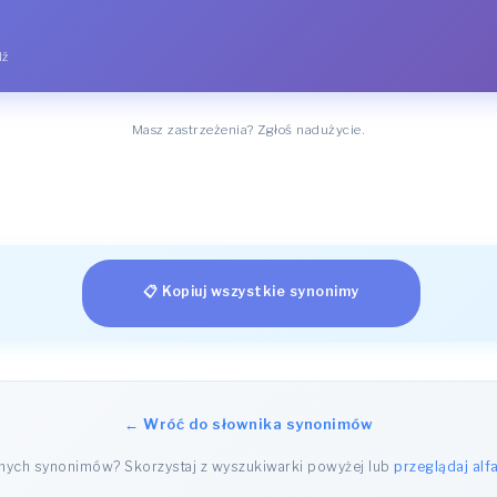
dź
Masz zastrzeżenia? Zgłoś nadużycie.
📋 Kopiuj wszystkie synonimy
← Wróć do słownika synonimów
nnych synonimów? Skorzystaj z wyszukiwarki powyżej lub
przeglądaj alf