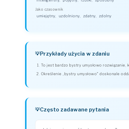
inteligentny
,
pojętny
,
rzutki
,
sposobny
Jako czasownik
umiejętny
,
uzdolniony
,
zdatny
,
zdolny
Przykłady użycia w zdaniu
To jest bardzo bystry umysłowo rozwiązanie, 
Określenie „bystry umysłowo" doskonale oddaje
Często zadawane pytania