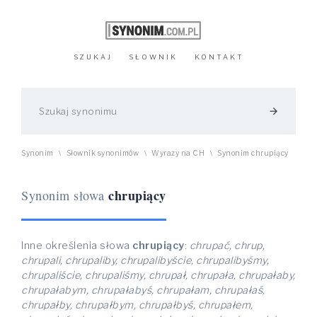
SZUKAJ
SŁOWNIK
KONTAKT
arrow_forward
Synonim
Słownik synonimów
Wyrazy na CH
Synonim chrupiący
\
\
\
chrupiący
Synonim słowa
Inne określenia słowa
chrupiący
:
chrupać, chrup,
chrupali, chrupaliby, chrupalibyście, chrupalibyśmy,
chrupaliście, chrupaliśmy, chrupał, chrupała, chrupałaby,
chrupałabym, chrupałabyś, chrupałam, chrupałaś,
chrupałby, chrupałbym, chrupałbyś, chrupałem,