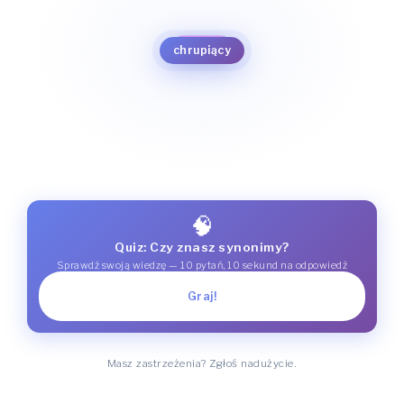
łamliwy
kruchy
chrupki
chrupiący
🧠
Quiz: Czy znasz synonimy?
Sprawdź swoją wiedzę — 10 pytań, 10 sekund na odpowiedź
Graj!
Masz zastrzeżenia? Zgłoś nadużycie.