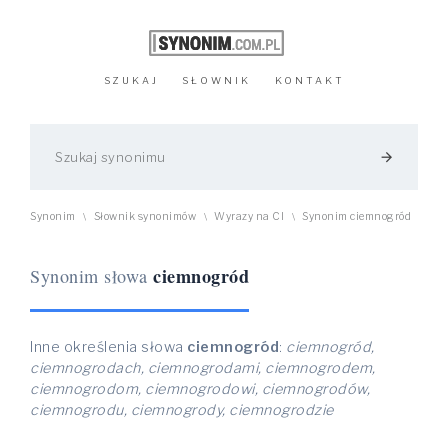
SZUKAJ
SŁOWNIK
KONTAKT
arrow_forward
Synonim
Słownik synonimów
Wyrazy na CI
Synonim ciemnogród
\
\
\
ciemnogród
Synonim słowa
Inne określenia słowa
ciemnogród
:
ciemnogród,
ciemnogrodach, ciemnogrodami, ciemnogrodem,
ciemnogrodom, ciemnogrodowi, ciemnogrodów,
ciemnogrodu, ciemnogrody, ciemnogrodzie