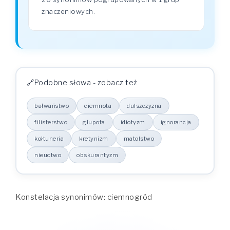
znaczeniowych.
Podobne słowa - zobacz też
bałwaństwo
ciemnota
dulszczyzna
filisterstwo
głupota
idiotyzm
ignorancja
kołtuneria
kretynizm
matolstwo
nieuctwo
obskurantyzm
Konstelacja synonimów: ciemnogród