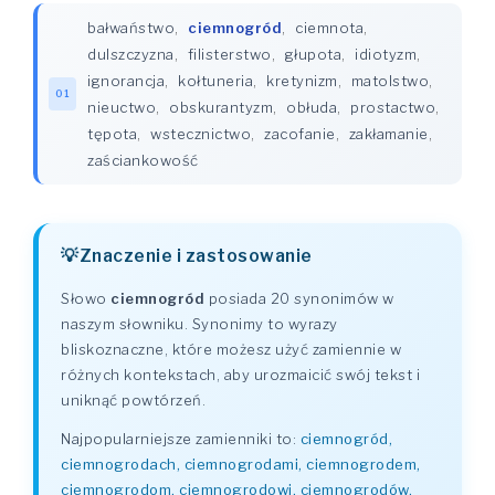
bałwaństwo
,
ciemnogród
,
ciemnota
,
dulszczyzna
,
filisterstwo
,
głupota
,
idiotyzm
,
ignorancja
,
kołtuneria
,
kretynizm
,
matolstwo
,
01
nieuctwo
,
obskurantyzm
,
obłuda
,
prostactwo
,
tępota
,
wstecznictwo
,
zacofanie
,
zakłamanie
,
zaściankowość
Znaczenie i zastosowanie
Słowo
ciemnogród
posiada 20 synonimów w
naszym słowniku. Synonimy to wyrazy
bliskoznaczne, które możesz użyć zamiennie w
różnych kontekstach, aby urozmaicić swój tekst i
uniknąć powtórzeń.
Najpopularniejsze zamienniki to:
ciemnogród,
ciemnogrodach, ciemnogrodami, ciemnogrodem,
ciemnogrodom, ciemnogrodowi, ciemnogrodów,