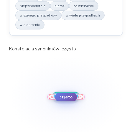
niejednokrotnie
nieraz
po wielokroć
w szeregu przypadków
w wielu przypadkach
wielokrotnie
Konstelacja synonimów: często
nagminnie
nierzadko
wielokrotnie
częstokroć
cyklicznie
notorycznie
w wielu przypadkach
często
raz za razem
w szeregu przypadków
niejednokrotnie
po wielokroć
nieraz