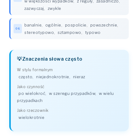
w większości wypadków
,
z reguły
,
zasadniczo
,
zazwyczaj
,
zwykle
banalnie
,
ogólnie
,
pospolicie
,
powszechnie
,
06
stereotypowo
,
sztampowo
,
typowo
Znaczenia słowa często
W stylu formalnym
często
,
niejednokrotnie
,
nieraz
Jako czynność
po wielokroć
,
w szeregu przypadków
,
w wielu
przypadkach
Jako rzeczownik
wielokrotnie