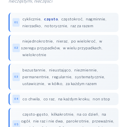
nieczęstymi, nieczęści
cyklicznie
,
często
,
częstokroć
,
nagminnie
,
01
nierzadko
,
notorycznie
,
raz za razem
niejednokrotnie
,
nieraz
,
po wielokroć
,
w
szeregu przypadków
,
w wielu przypadkach
,
02
wielokrotnie
bezustannie
,
nieustająco
,
niezmiennie
,
permanentnie
,
regularnie
,
systematycznie
,
03
ustawicznie
,
w kółko
,
za każdym razem
co chwila
,
co raz
,
na każdym kroku
,
non stop
04
często-gęsto
,
kilkakrotnie
,
na co dzień
,
na
ogół
,
nie raz i nie dwa
,
parokrotnie
,
przeważnie
,
05