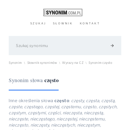
SZUKAJ
SŁOWNIK
KONTAKT
arrow_forward
Synonim
Słownik synonimów
Wyrazy na CZ
Synonim często
\
\
\
często
Synonim słowa
Inne określenia słowa
często
:
częsty, częsta, częstą,
częste, częstego, częstej, częstemu, często, częstych,
częstym, częstymi, części, nieczęsta, nieczęstą,
nieczęste, nieczęstego, nieczęstej, nieczęstemu,
nieczęsto, nieczęsty, nieczęstych, nieczęstym,