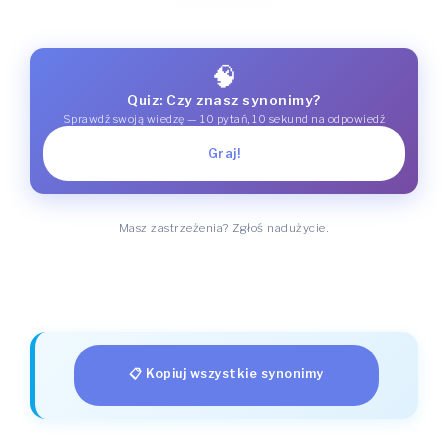
🧠
Quiz: Czy znasz synonimy?
Sprawdź swoją wiedzę — 10 pytań, 10 sekund na odpowiedź
Graj!
Masz zastrzeżenia? Zgłoś nadużycie.
📋 Kopiuj wszystkie synonimy