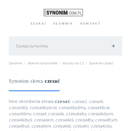
SZUKAJ
SŁOWNIK
KONTAKT
arrow_forward
Synonim
Słownik synonimów
Wyrazy na CZ
Synonim czesać
\
\
\
czesać
Synonim słowa
Inne określenia słowa
czesać
:
czesać, czesali,
czesaliby, czesalibyście, czesalibyśmy, czesaliście,
czesaliśmy, czesał, czesała, czesałaby, czesałabym,
czesałabyś, czesałam, czesałaś, czesałby, czesałbym,
czesałbyś, czesałem, czesałeś, czesało, czesałoby,