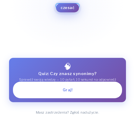
fryzować
szczotkować
zakręcać
układać
czesać
🧠
Quiz: Czy znasz synonimy?
Sprawdź swoją wiedzę — 10 pytań, 10 sekund na odpowiedź
Graj!
Masz zastrzeżenia? Zgłoś nadużycie.