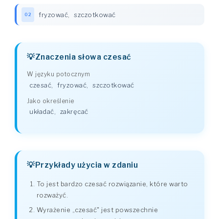
fryzować
,
szczotkować
02
Znaczenia słowa czesać
W języku potocznym
czesać
,
fryzować
,
szczotkować
Jako określenie
układać
,
zakręcać
Przykłady użycia w zdaniu
To jest bardzo czesać rozwiązanie, które warto
rozważyć.
Wyrażenie „czesać" jest powszechnie