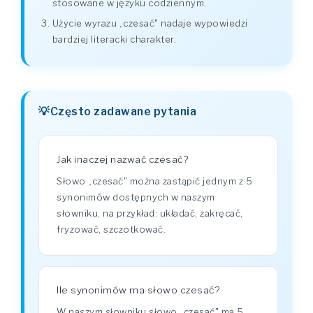
stosowane w języku codziennym.
Użycie wyrazu „czesać" nadaje wypowiedzi
bardziej literacki charakter.
Często zadawane pytania
Jak inaczej nazwać czesać?
Słowo „czesać" można zastąpić jednym z 5
synonimów dostępnych w naszym
słowniku, na przykład: układać, zakręcać,
fryzować, szczotkować.
Ile synonimów ma słowo czesać?
W naszym słowniku słowo „czesać" ma 5