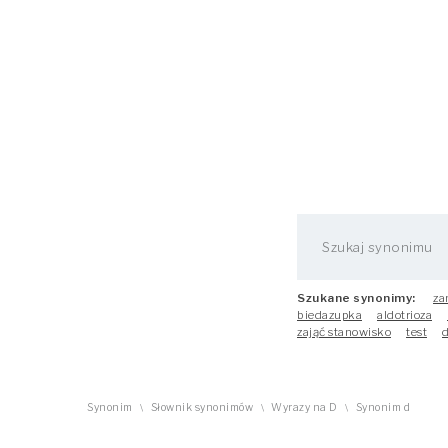
Szukane synonimy:
za
biedazupka
aldotrioza
zająć stanowisko
test
Synonim
Słownik synonimów
Wyrazy na D
Synonim d
\
\
\