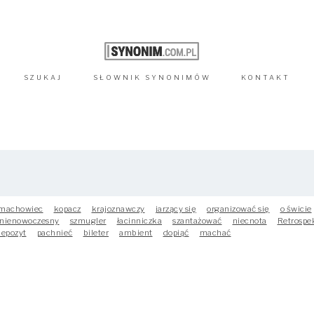
SZUKAJ
SŁOWNIK
SYNONIMÓW
KONTAKT
machowiec
kopacz
krajoznawczy
jarzący się
organizować się
o świcie
nienowoczesny
szmugler
łacinniczka
szantażować
niecnota
Retrospe
depozyt
pachnieć
bileter
ambient
dopiąć
machać