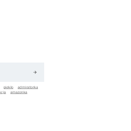
arrow_forward
piekło
admiratorka
kcja
amazonka