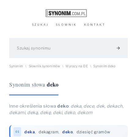
SZUKAJ
SŁOWNIK
KONTAKT
arrow_forward
Synonim
Słownik synonimów
Wyrazy na DE
Synonim deko
\
\
\
deko
Synonim słowa
Inne określenia słowa
deko
:
deka, dece, dek, dekach,
dekami, deką, dekę, deki, deko, dekom
deka
,
dekagram
,
deko
,
dziesięć gramów
01