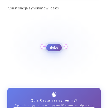
Konstelacja synonimów: deko
dziesięć gramów
dekagram
deka
deko
🧠
Quiz: Czy znasz synonimy?
Sprawdź swoją wiedzę — 10 pytań, 10 sekund na odpowiedź