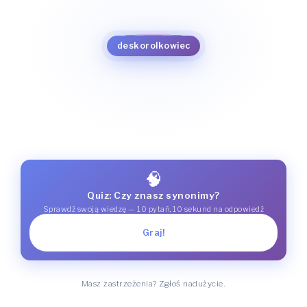
deskarz
skejt
skateboardzista
deskorolkarz
deskorolkowiec
🧠
Quiz: Czy znasz synonimy?
Sprawdź swoją wiedzę — 10 pytań, 10 sekund na odpowiedź
Graj!
Masz zastrzeżenia? Zgłoś nadużycie.