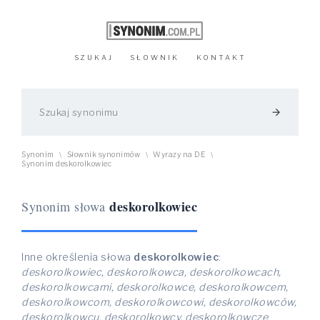
SZUKAJ
SŁOWNIK
KONTAKT
arrow_forward
Synonim
Słownik synonimów
Wyrazy na DE
\
\
\
Synonim deskorolkowiec
deskorolkowiec
Synonim słowa
Inne określenia słowa
deskorolkowiec
:
deskorolkowiec, deskorolkowca, deskorolkowcach,
deskorolkowcami, deskorolkowce, deskorolkowcem,
deskorolkowcom, deskorolkowcowi, deskorolkowców,
deskorolkowcu, deskorolkowcy, deskorolkowcze