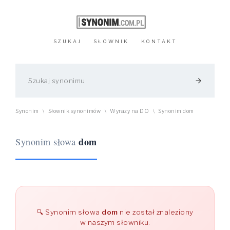
SZUKAJ
SŁOWNIK
KONTAKT
arrow_forward
Synonim
Słownik synonimów
Wyrazy na DO
Synonim dom
\
\
\
dom
Synonim słowa
Synonim słowa
dom
nie został znaleziony
w naszym słowniku.