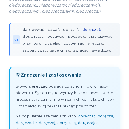
niedoręczaniu, niedoręczany, niedoręczanych,
niedoręczanym, niedoręczanymi, niedoręczań
darowywać
,
dawać
,
donosić
,
doręczać
,
dostarczać
,
oddawać
,
podawać
,
przekazywać
,
01
przynosić
,
udzielać
,
uzupełniać
,
wręczać
,
zaopatrywać
,
zapewniać
,
zwracać
,
świadczyć
Znaczenie i zastosowanie
Słowo
doręczać
posiada 16 synonimów w naszym
słowniku. Synonimy to wyrazy bliskoznaczne, które
możesz użyć zamiennie w różnych kontekstach, aby
urozmaicić swój tekst i uniknąć powtórzeń.
Najpopularniejsze zamienniki to:
doręczać, doręcza,
doręczacie, doręczaj, doręczają, doręczając,