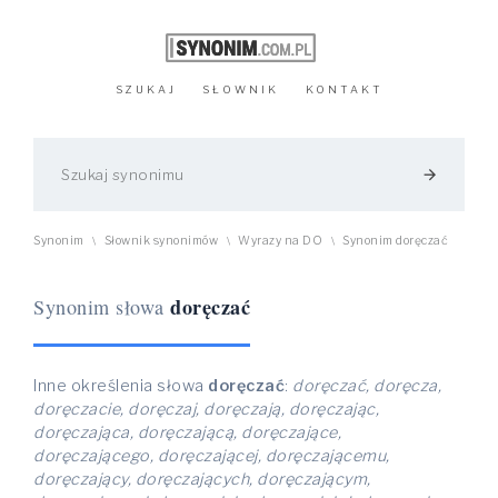
SZUKAJ
SŁOWNIK
KONTAKT
arrow_forward
Synonim
Słownik synonimów
Wyrazy na DO
Synonim doręczać
\
\
\
doręczać
Synonim słowa
Inne określenia słowa
doręczać
:
doręczać, doręcza,
doręczacie, doręczaj, doręczają, doręczając,
doręczająca, doręczającą, doręczające,
doręczającego, doręczającej, doręczającemu,
doręczający, doręczających, doręczającym,