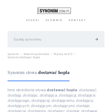
SZUKAJ
SŁOWNIK
KONTAKT
arrow_forward
Synonim
Słownik synonimów
Wyrazy na DO
\
\
\
Synonim dostawać hopla
dostawać hopla
Synonim słowa
Inne określenia słowa
dostawać hopla
:
dostawać,
dostają, dostając, dostająca, dostającą, dostające,
dostającego, dostającej, dostającemu, dostający,
dostających, dostającym, dostającymi, dostaje,
dostajecie, dostajemy, dostajesz, dostaję, dostawaj,