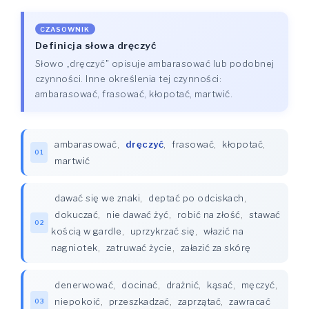
CZASOWNIK
Definicja słowa dręczyć
Słowo „dręczyć" opisuje ambarasować lub podobnej
czynności. Inne określenia tej czynności:
ambarasować, frasować, kłopotać, martwić.
ambarasować
,
dręczyć
,
frasować
,
kłopotać
,
01
martwić
dawać się we znaki
,
deptać po odciskach
,
dokuczać
,
nie dawać żyć
,
robić na złość
,
stawać
02
kością w gardle
,
uprzykrzać się
,
włazić na
nagniotek
,
zatruwać życie
,
załazić za skórę
denerwować
,
docinać
,
drażnić
,
kąsać
,
męczyć
,
niepokoić
,
przeszkadzać
,
zaprzątać
,
zawracać
03