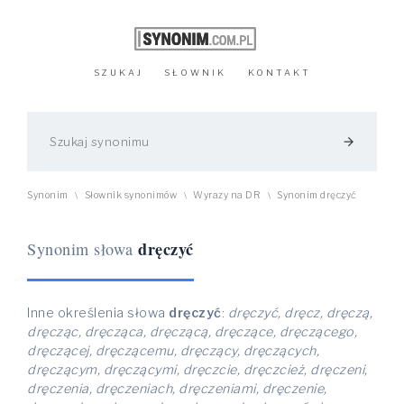
SZUKAJ
SŁOWNIK
KONTAKT
arrow_forward
Synonim
Słownik synonimów
Wyrazy na DR
Synonim dręczyć
\
\
\
dręczyć
Synonim słowa
Inne określenia słowa
dręczyć
:
dręczyć, dręcz, dręczą,
dręcząc, dręcząca, dręczącą, dręczące, dręczącego,
dręczącej, dręczącemu, dręczący, dręczących,
dręczącym, dręczącymi, dręczcie, dręczcież, dręczeni,
dręczenia, dręczeniach, dręczeniami, dręczenie,