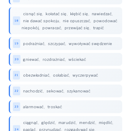
cisnąć się
,
kołatać się
,
kłębić się
,
nawiedzać
,
nie dawać spokoju
,
nie opuszczać
,
powodować
18
niepokój
,
powracać
,
przewijać się
,
trapić
podrażniać
,
szczypać
,
wywoływać swędzenie
19
gniewać
,
rozdrażniać
,
wściekać
20
obezwładniać
,
osłabiać
,
wyczerpywać
21
nachodzić
,
sekować
,
szykanować
22
alarmować
,
troskać
23
ciągnąć
,
ględzić
,
marudzić
,
mendzić
,
międlić
,
paplać
,
przynudzać
,
rozgadywać się
,
24