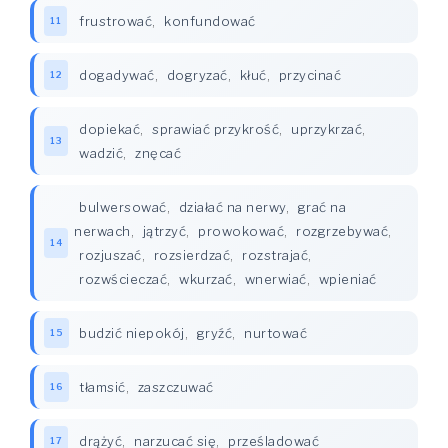
frustrować
,
konfundować
11
dogadywać
,
dogryzać
,
kłuć
,
przycinać
12
dopiekać
,
sprawiać przykrość
,
uprzykrzać
,
13
wadzić
,
znęcać
bulwersować
,
działać na nerwy
,
grać na
nerwach
,
jątrzyć
,
prowokować
,
rozgrzebywać
,
14
rozjuszać
,
rozsierdzać
,
rozstrajać
,
rozwścieczać
,
wkurzać
,
wnerwiać
,
wpieniać
budzić niepokój
,
gryźć
,
nurtować
15
tłamsić
,
zaszczuwać
16
drążyć
,
narzucać się
,
prześladować
17