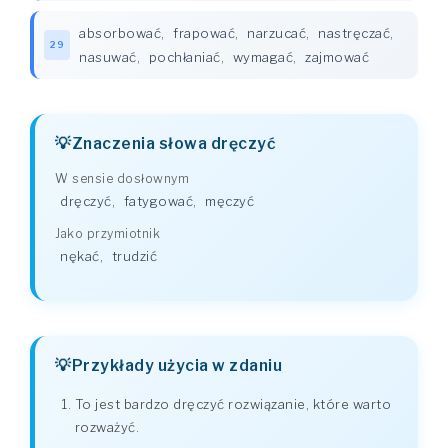
absorbować
,
frapować
,
narzucać
,
nastręczać
,
29
nasuwać
,
pochłaniać
,
wymagać
,
zajmować
Znaczenia słowa dręczyć
W sensie dosłownym
dręczyć
,
fatygować
,
męczyć
Jako przymiotnik
nękać
,
trudzić
Przykłady użycia w zdaniu
To jest bardzo dręczyć rozwiązanie, które warto
rozważyć.