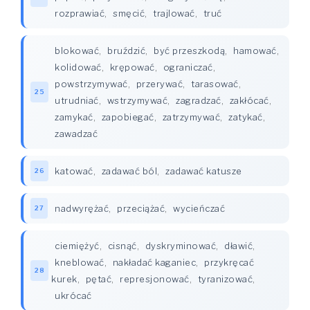
rozprawiać
,
smęcić
,
trajlować
,
truć
blokować
,
bruździć
,
być przeszkodą
,
hamować
,
kolidować
,
krępować
,
ograniczać
,
powstrzymywać
,
przerywać
,
tarasować
,
25
utrudniać
,
wstrzymywać
,
zagradzać
,
zakłócać
,
zamykać
,
zapobiegać
,
zatrzymywać
,
zatykać
,
zawadzać
katować
,
zadawać ból
,
zadawać katusze
26
nadwyrężać
,
przeciążać
,
wycieńczać
27
ciemiężyć
,
cisnąć
,
dyskryminować
,
dławić
,
kneblować
,
nakładać kaganiec
,
przykręcać
28
kurek
,
pętać
,
represjonować
,
tyranizować
,
ukrócać