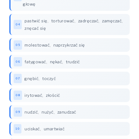
głowę
pastwić się
,
torturować
,
zadręczać
,
zamęczać
,
04
znęcać się
molestować
,
naprzykrzać się
05
fatygować
,
nękać
,
trudzić
06
gnębić
,
toczyć
07
irytować
,
złościć
08
nudzić
,
nużyć
,
zanudzać
09
uciskać
,
umartwiać
10