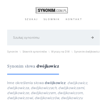
SZUKAJ
SŁOWNIK
KONTAKT
arrow_forward
Synonim
Słownik synonimów
Wyrazy na DW
Synonim dwójkowicz
\
\
\
dwójkowicz
Synonim słowa
Inne określenia słowa
dwójkowicz
:
dwójkowicz,
dwójkowicza, dwójkowiczach, dwójkowiczami,
dwójkowicze, dwójkowiczem, dwójkowiczom,
dwójkowiczowi, dwójkowiczów, dwójkowiczu