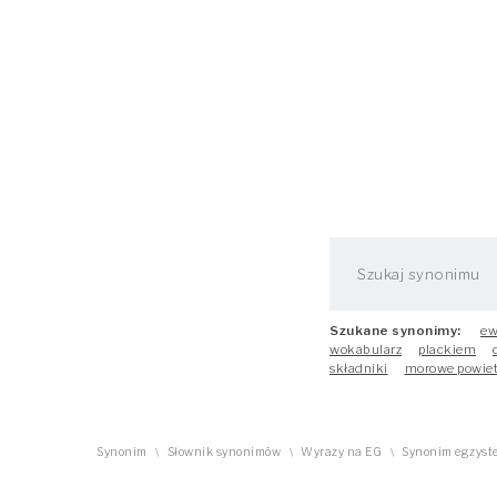
Szukane synonimy:
ew
wokabularz
plackiem
składniki
morowe powiet
Synonim
Słownik synonimów
Wyrazy na EG
Synonim egzyst
\
\
\