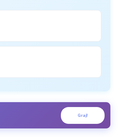
Graj!