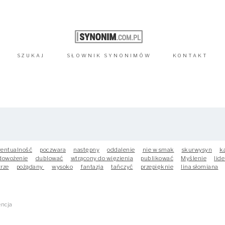
SZUKAJ
SŁOWNIK
SYNONIMÓW
KONTAKT
entualność
poczwara
następny
oddalenie
nie w smak
skurwysyn
ka
dowożenie
dublować
wtrącony do więzienia
publikować
Myślenie
lide
rze
pożądany
wysoko
fantazja
tańczyć
przepięknie
lina słomiana
encja