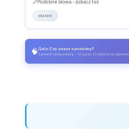
Podobne słowa - zobacz też
ekstern
Quiz: Czy znasz synonimy?
🧠
Sprawdź swoją wiedzę — 10 pytań, 10 sekund na odpowie