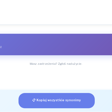
dź
Masz zastrzeżenia? Zgłoś nadużycie.
📋 Kopiuj wszystkie synonimy