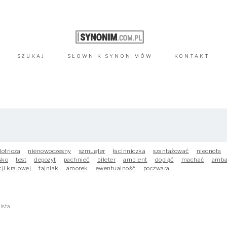
SZUKAJ
SŁOWNIK
SYNONIMÓW
KONTAKT
dotrioza
nienowoczesny
szmugler
łacinniczka
szantażować
niecnota
sko
test
depozyt
pachnieć
bileter
ambient
dopiąć
machać
amba
ji krajowej
tajniak
amorek
ewentualność
poczwara
ista