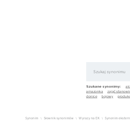
Szukane synonimy:
al
amazonka
zająć stanowi
donice
bojowy
produkc
Synonim
Słownik synonimów
Wyrazy na EK
Synonim ekstern
\
\
\