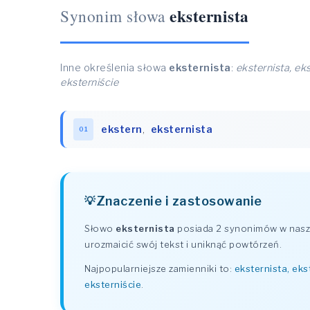
eksternista
Synonim słowa
Inne określenia słowa
eksternista
:
eksternista, eks
eksterniście
ekstern
,
eksternista
01
Znaczenie i zastosowanie
Słowo
eksternista
posiada 2 synonimów w naszy
urozmaicić swój tekst i uniknąć powtórzeń.
Najpopularniejsze zamienniki to:
eksternista, eks
eksterniście
.