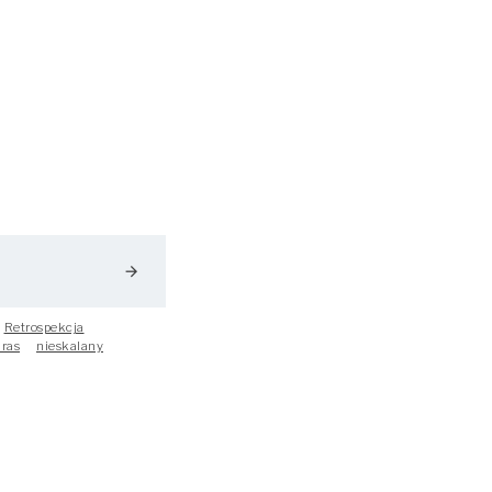
arrow_forward
Retrospekcja
ras
nieskalany