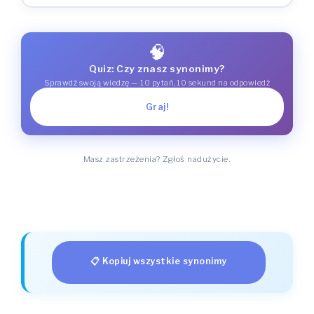
🧠
Quiz: Czy znasz synonimy?
Sprawdź swoją wiedzę — 10 pytań, 10 sekund na odpowiedź
Graj!
Masz zastrzeżenia? Zgłoś nadużycie.
📋 Kopiuj wszystkie synonimy