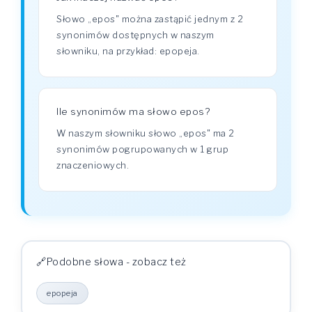
Słowo „epos" można zastąpić jednym z 2
synonimów dostępnych w naszym
słowniku, na przykład: epopeja.
Ile synonimów ma słowo epos?
W naszym słowniku słowo „epos" ma 2
synonimów pogrupowanych w 1 grup
znaczeniowych.
Podobne słowa - zobacz też
epopeja