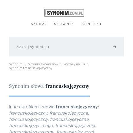
SZUKAJ
SŁOWNIK
KONTAKT
arrow_forward
Synonim
Słownik synonimów
Wyrazy na FR
\
\
\
Synonim francuskojęzyczny
francuskojęzyczny
Synonim słowa
Inne określenia słowa
francuskojęzyczny
:
francuskojęzyczny, francuskojęzyczna,
francuskojęzyczną, francuskojęzyczne,
francuskojęzycznego, francuskojęzycznej,
francuskojęzycznemu, francuskojęzyczni,