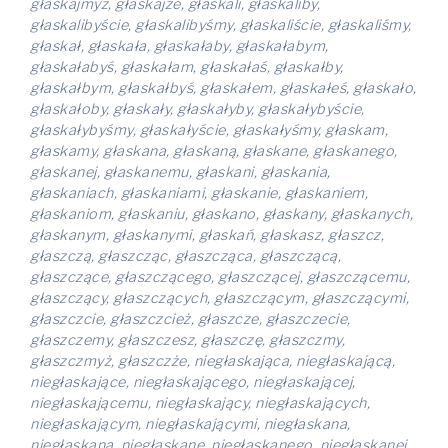
głaskajmyż, głaskajże, głaskali, głaskaliby,
głaskalibyście, głaskalibyśmy, głaskaliście, głaskaliśmy,
głaskał, głaskała, głaskałaby, głaskałabym,
głaskałabyś, głaskałam, głaskałaś, głaskałby,
głaskałbym, głaskałbyś, głaskałem, głaskałeś, głaskało,
głaskałoby, głaskały, głaskałyby, głaskałybyście,
głaskałybyśmy, głaskałyście, głaskałyśmy, głaskam,
głaskamy, głaskana, głaskaną, głaskane, głaskanego,
głaskanej, głaskanemu, głaskani, głaskania,
głaskaniach, głaskaniami, głaskanie, głaskaniem,
głaskaniom, głaskaniu, głaskano, głaskany, głaskanych,
głaskanym, głaskanymi, głaskań, głaskasz, głaszcz,
głaszczą, głaszcząc, głaszcząca, głaszczącą,
głaszczące, głaszczącego, głaszczącej, głaszczącemu,
głaszczący, głaszczących, głaszczącym, głaszczącymi,
głaszczcie, głaszczcież, głaszcze, głaszczecie,
głaszczemy, głaszczesz, głaszczę, głaszczmy,
głaszczmyż, głaszczże, niegłaskająca, niegłaskającą,
niegłaskające, niegłaskającego, niegłaskającej,
niegłaskającemu, niegłaskający, niegłaskających,
niegłaskającym, niegłaskającymi, niegłaskana,
niegłaskaną, niegłaskane, niegłaskanego, niegłaskanej,