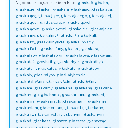
Najpopularniejsze zamienniki to:
głaskać, głaska,
głaskacie, głaskaj, głaskają, głaskając, głaskająca,
głaskającą, głaskające, głaskającego, głaskającej,
głaskającemu, głaskający, głaskających,
głaskającym, głaskającymi, głaskajcie, głaskajcież,
głaskajmy, głaskajmyż, głaskajże, głaskali,
głaskaliby, głaskalibyście, głaskalibyśmy,
głaskaliście, głaskaliśmy, głaskał, głaskała,
głaskałaby, głaskałabym, głaskałabyś, głaskałam,
głaskałaś, głaskałby, głaskałbym, głaskałbyś,
głaskałem, głaskałeś, głaskało, głaskałoby,
głaskały, głaskałyby, głaskałybyście,
głaskałybyśmy, głaskałyście, głaskałyśmy,
głaskam, głaskamy, głaskana, głaskaną, głaskane,
głaskanego, głaskanej, głaskanemu, głaskani,
głaskania, głaskaniach, głaskaniami, głaskanie,
głaskaniem, głaskaniom, głaskaniu, głaskano,
głaskany, głaskanych, głaskanym, głaskanymi,
głaskań, głaskasz, głaszcz, głaszczą, głaszcząc,
głaszcząca, głaszczącą, głaszczące, głaszczącego,