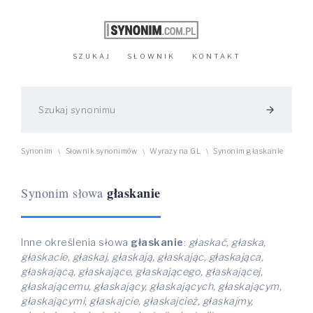
SZUKAJ
SŁOWNIK
KONTAKT
arrow_forward
Synonim
Słownik synonimów
Wyrazy na GL
Synonim głaskanie
\
\
\
głaskanie
Synonim słowa
Inne określenia słowa
głaskanie
:
głaskać, głaska,
głaskacie, głaskaj, głaskają, głaskając, głaskająca,
głaskającą, głaskające, głaskającego, głaskającej,
głaskającemu, głaskający, głaskających, głaskającym,
głaskającymi, głaskajcie, głaskajcież, głaskajmy,