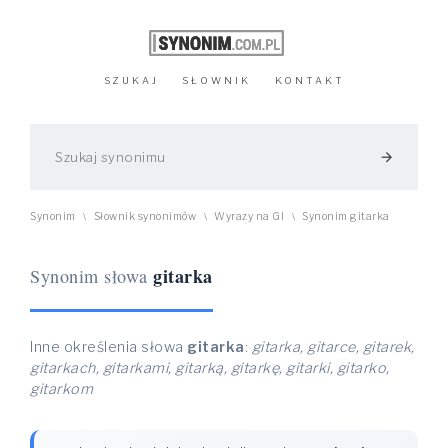
SZUKAJ
SŁOWNIK
KONTAKT
arrow_forward
Synonim
Słownik synonimów
Wyrazy na GI
Synonim gitarka
\
\
\
gitarka
Synonim słowa
Inne określenia słowa
gitarka
:
gitarka, gitarce, gitarek,
gitarkach, gitarkami, gitarką, gitarkę, gitarki, gitarko,
gitarkom