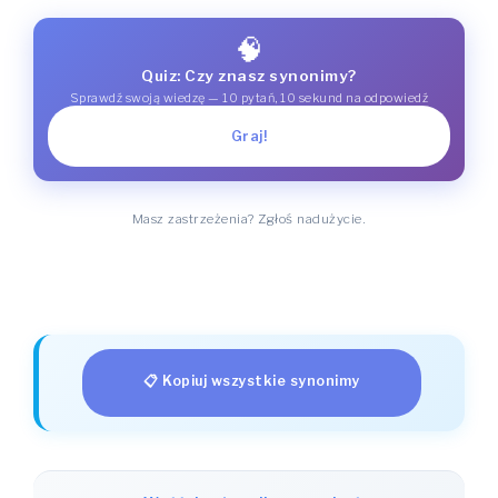
🧠
Quiz: Czy znasz synonimy?
Sprawdź swoją wiedzę — 10 pytań, 10 sekund na odpowiedź
Graj!
Masz zastrzeżenia? Zgłoś nadużycie.
📋 Kopiuj wszystkie synonimy