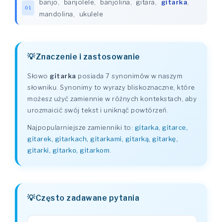
banjo
,
banjolele
,
banjolina
,
gitara
,
gitarka
,
01
mandolina
,
ukulele
Znaczenie i zastosowanie
Słowo
gitarka
posiada 7 synonimów w naszym
słowniku. Synonimy to wyrazy bliskoznaczne, które
możesz użyć zamiennie w różnych kontekstach, aby
urozmaicić swój tekst i uniknąć powtórzeń.
Najpopularniejsze zamienniki to:
gitarka, gitarce,
gitarek, gitarkach, gitarkami, gitarką, gitarkę,
gitarki, gitarko, gitarkom
.
Często zadawane pytania