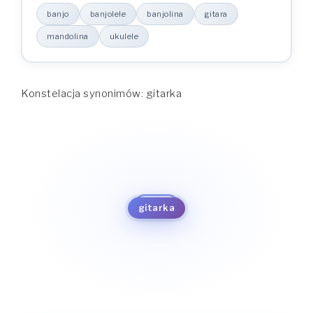
banjo
banjolele
banjolina
gitara
mandolina
ukulele
Konstelacja synonimów: gitarka
banjo
banjolele
gitarka
banjolina
ukulele
gitara
mandolina