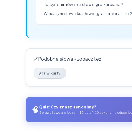
Ile synonimów ma słowo gra karciana?
W naszym słowniku słowo „gra karciana" ma
Podobne słowa - zobacz też
gra w karty
Quiz: Czy znasz synonimy?
🧠
Sprawdź swoją wiedzę — 10 pytań, 10 sekund na odpowie