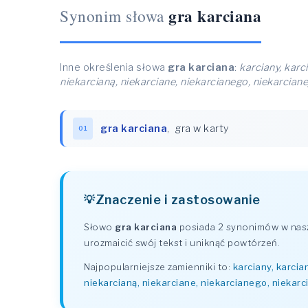
gra karciana
Synonim słowa
Inne określenia słowa
gra karciana
:
karciany, karc
niekarcianą, niekarciane, niekarcianego, niekarciane
gra karciana
,
gra w karty
01
Znaczenie i zastosowanie
Słowo
gra karciana
posiada 2 synonimów w nasz
urozmaicić swój tekst i uniknąć powtórzeń.
Najpopularniejsze zamienniki to:
karciany, karcia
niekarcianą, niekarciane, niekarcianego, niekarc