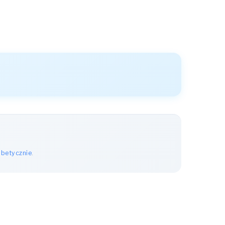
abetycznie
.