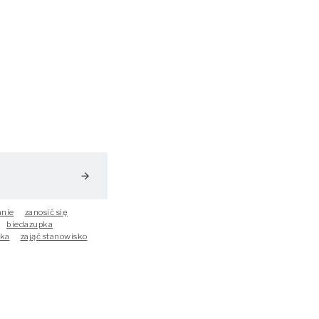
arrow_forward
anie
zanosić się
biedazupka
ka
zająć stanowisko