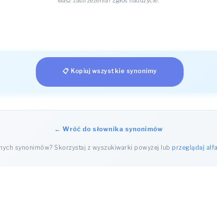
Masz zastrzeżenia? Zgłoś nadużycie.
📋 Kopiuj wszystkie synonimy
← Wróć do słownika synonimów
nnych synonimów? Skorzystaj z wyszukiwarki powyżej lub
przeglądaj alf