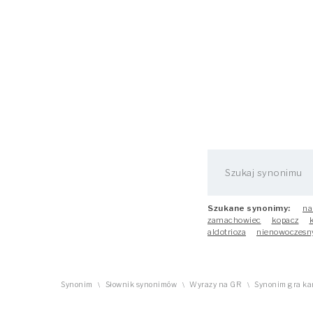
Szukane synonimy:
na
zamachowiec
kopacz
aldotrioza
nienowoczesn
Synonim
Słownik synonimów
Wyrazy na GR
Synonim gra ka
\
\
\