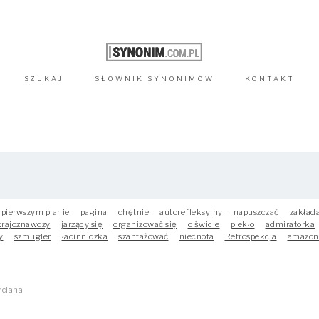
SZUKAJ
SŁOWNIK
SYNONIMÓW
KONTAKT
 pierwszym planie
pagina
chętnie
autorefleksyjny
napuszczać
zakład
krajoznawczy
jarzący się
organizować się
o świcie
piekło
admiratorka
y
szmugler
łacinniczka
szantażować
niecnota
Retrospekcja
amazon
rciana