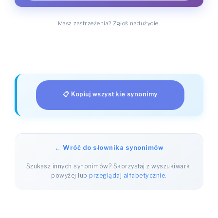
Masz zastrzeżenia? Zgłoś nadużycie.
📋 Kopiuj wszystkie synonimy
← Wróć do słownika synonimów
Szukasz innych synonimów? Skorzystaj z wyszukiwarki
powyżej lub
przeglądaj alfabetycznie
.