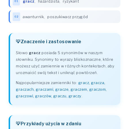
gracz
,
hazardzista
,
ryzykant
01
awanturnik
,
poszukiwacz przygód
02
Znaczenie i zastosowanie
Słowo
gracz
posiada 5 synonimów w naszym
słowniku. Synonimy to wyrazy bliskoznaczne, które
możesz użyć zamiennie w różnych kontekstach, aby
urozmaicić swój tekst i uniknąć powtórzeń.
Najpopularniejsze zamienniki to:
gracz, gracza,
graczach, graczami, gracze, graczem, graczom,
graczowi, graczów, graczu, graczy
.
Przykłady użycia w zdaniu