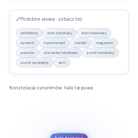
Podobne słowa - zobacz też
delikatesy
dom handlowy
dom towarowy
dyskont
hipermarket
market
megasam
pawilon
placówka handlowa
punkt handlowy
punkt sprzedaży
sam
Konstelacja synonimów: hala targowa
dom towarowy
dyskont
dom handlowy
sam
hipermarket
delikatesy
punkt sprzedaży
market
punkt handlowy