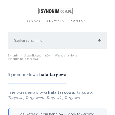
SZUKAJ
SŁOWNIK
KONTAKT
arrow_forward
Synonim
Słownik synonimów
Wyrazy na HA
\
\
\
Synonim hala targowa
hala targowa
Synonim słowa
Inne określenia słowa
hala targowa
:
Targowo,
Targowa, Targowem, Targowie, Targowu
delikatesy
,
dom handlowy
,
dom towarowy
,