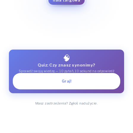
hala targowa
megasam
placówka handlowa
pawilon
🧠
Quiz: Czy znasz synonimy?
Sprawdź swoją wiedzę — 10 pytań, 10 sekund na odpowiedź
Graj!
Masz zastrzeżenia? Zgłoś nadużycie.