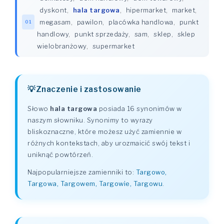
dyskont
,
hala targowa
,
hipermarket
,
market
,
megasam
,
pawilon
,
placówka handlowa
,
punkt
01
handlowy
,
punkt sprzedaży
,
sam
,
sklep
,
sklep
wielobranżowy
,
supermarket
Znaczenie i zastosowanie
Słowo
hala targowa
posiada 16 synonimów w
naszym słowniku. Synonimy to wyrazy
bliskoznaczne, które możesz użyć zamiennie w
różnych kontekstach, aby urozmaicić swój tekst i
uniknąć powtórzeń.
Najpopularniejsze zamienniki to:
Targowo,
Targowa, Targowem, Targowie, Targowu
.