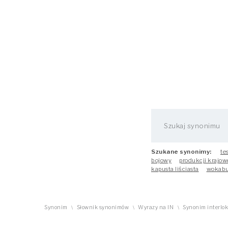
Szukane synonimy:
te
bojowy
produkcji krajow
kapusta liściasta
wokabu
Synonim
Słownik synonimów
Wyrazy na IN
Synonim interlo
\
\
\