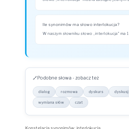
Ile synonimów ma słowo interlokucja?
W naszym słowniku słowo „interlokucja" ma
Podobne słowa - zobacz też
dialog
rozmowa
dyskurs
dyskusj
wymiana słów
czat
Konstelacja synonimów: interlokucja