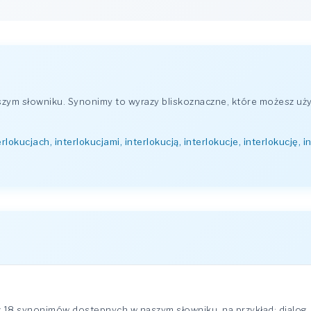
ym słowniku. Synonimy to wyrazy bliskoznaczne, które możesz uży
erlokucjach, interlokucjami, interlokucją, interlokucje, interlokucję, i
z 18 synonimów dostępnych w naszym słowniku, na przykład: dialog,