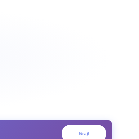
Graj!