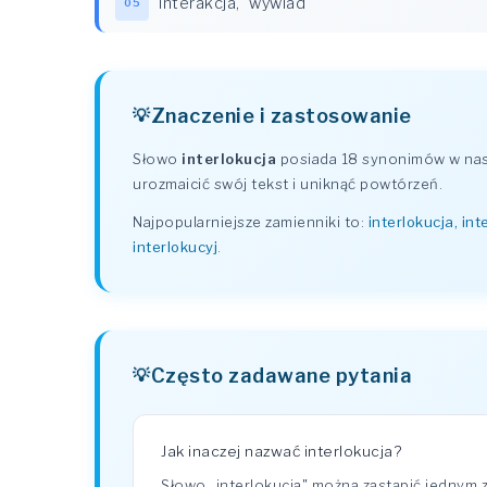
interakcja
,
wywiad
05
Znaczenie i zastosowanie
Słowo
interlokucja
posiada 18 synonimów w nasz
urozmaicić swój tekst i uniknąć powtórzeń.
Najpopularniejsze zamienniki to:
interlokucja, int
interlokucyj
.
Często zadawane pytania
Jak inaczej nazwać interlokucja?
Słowo „interlokucja" można zastąpić jednym 