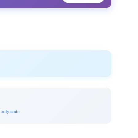
abetycznie
.