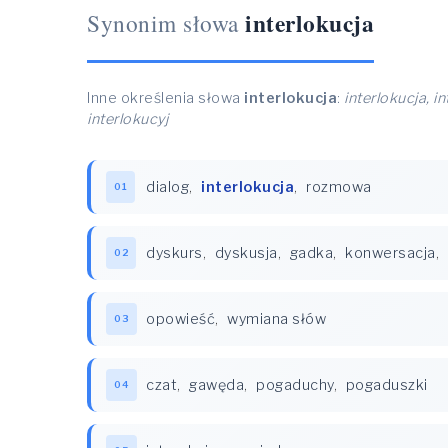
interlokucja
Synonim słowa
Inne określenia słowa
interlokucja
:
interlokucja, in
interlokucyj
dialog
,
interlokucja
,
rozmowa
01
dyskurs
,
dyskusja
,
gadka
,
konwersacja
,
02
opowieść
,
wymiana słów
03
czat
,
gawęda
,
pogaduchy
,
pogaduszki
04