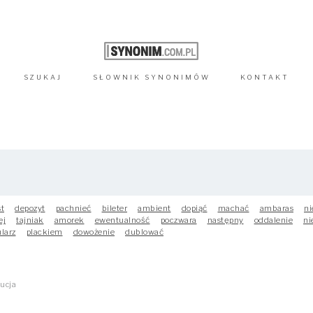
SZUKAJ
SŁOWNIK
SYNONIMÓW
KONTAKT
st
depozyt
pachnieć
bileter
ambient
dopiąć
machać
ambaras
ni
ej
tajniak
amorek
ewentualność
poczwara
następny
oddalenie
ni
larz
plackiem
dowożenie
dublować
kucja