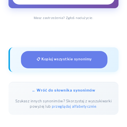
Masz zastrzeżenia? Zgłoś nadużycie.
📋 Kopiuj wszystkie synonimy
← Wróć do słownika synonimów
Szukasz innych synonimów? Skorzystaj z wyszukiwarki
powyżej lub
przeglądaj alfabetycznie
.