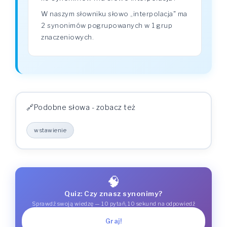
W naszym słowniku słowo „interpolacja" ma
2 synonimów pogrupowanych w 1 grup
znaczeniowych.
Podobne słowa - zobacz też
wstawienie
🧠
Quiz: Czy znasz synonimy?
Sprawdź swoją wiedzę — 10 pytań, 10 sekund na odpowiedź
Graj!