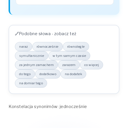
Podobne słowa - zobacz też
naraz
równocześnie
równolegle
symultanicznie
w tym samym czasie
za jednym zamachem
zarazem
co więcej
do tego
dodatkowo
na dodatek
na domiar tego
Konstelacja synonimów: jednocześnie