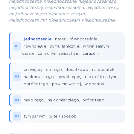
niejednoczesną, niejednoczesne, niejednoczesnego,
niejednoczesnej, niejednoczesnemu, niejednoczesny,
niejednoczesnych, niejednoczesnym,
niejednoczesnymi, niejednocześni, niejednocześnie
jednocześnie
,
naraz
,
równocześnie
,
równolegle
,
symultanicznie
,
w tym samym
01
czasie
,
za jednym zamachem
,
zarazem
co więcej
,
do tego
,
dodatkowo
,
na dodatek
,
na domiar tego
,
nawet lepiej
,
nie dość na tym
,
02
oprócz tego
,
powiem więcej
,
w dodatku
mało tego
,
na domiar złego
,
prócz tego
03
tym samym
,
w ten sposób
04