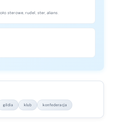
 sterowe, rudel, ster, alians.
gildia
klub
konfederacja