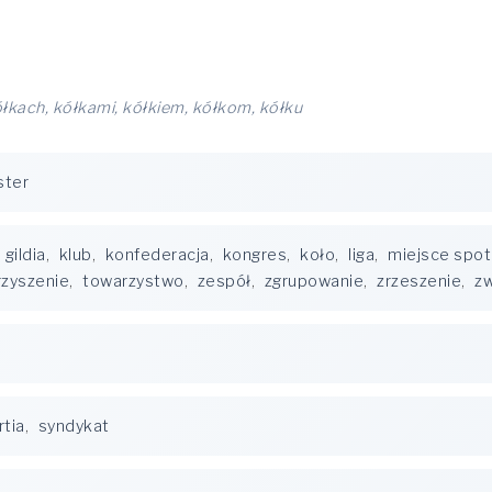
ółkach, kółkami, kółkiem, kółkom, kółku
ster
gildia
,
klub
,
konfederacja
,
kongres
,
koło
,
liga
,
miejsce spo
zyszenie
,
towarzystwo
,
zespół
,
zgrupowanie
,
zrzeszenie
,
z
rtia
,
syndykat