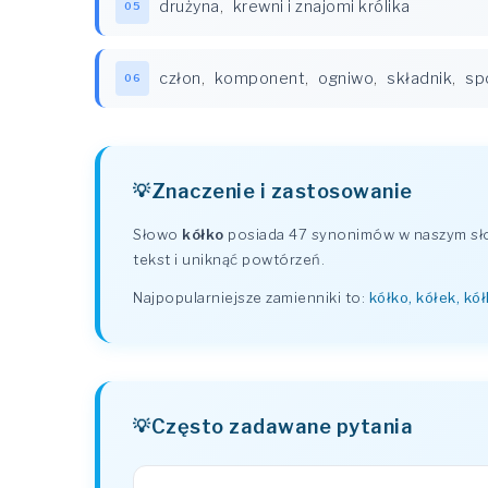
drużyna
,
krewni i znajomi królika
05
człon
,
komponent
,
ogniwo
,
składnik
,
sp
06
Znaczenie i zastosowanie
Słowo
kółko
posiada 47 synonimów w naszym słow
tekst i uniknąć powtórzeń.
Najpopularniejsze zamienniki to:
kółko, kółek, kó
Często zadawane pytania