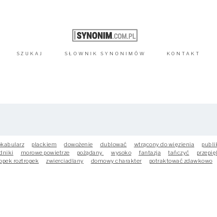
SZUKAJ
SŁOWNIK
SYNONIMÓW
KONTAKT
kabularz
plackiem
dowożenie
dublować
wtrącony do więzienia
publ
dniki
morowe powietrze
pożądany
wysoko
fantazja
tańczyć
przepię
opek roztropek
zwierciadlany
domowy charakter
potraktować zdawkowo