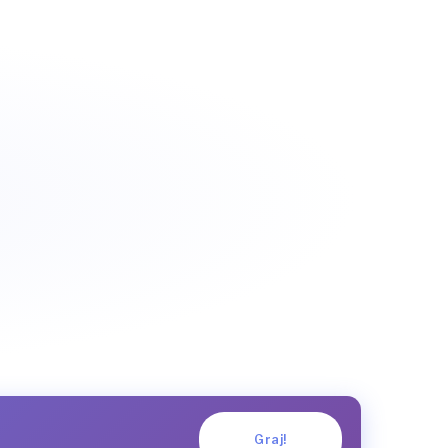
Graj!