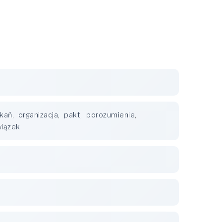
tkań
,
organizacja
,
pakt
,
porozumienie
,
wiązek