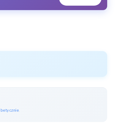
abetycznie
.