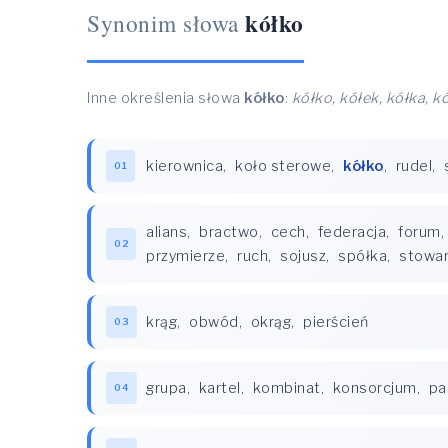
kółko
Synonim słowa
Inne określenia słowa
kółko
:
kółko, kółek, kółka, k
kierownica
,
koło sterowe
,
kółko
,
rudel
,
01
alians
,
bractwo
,
cech
,
federacja
,
forum
,
02
przymierze
,
ruch
,
sojusz
,
spółka
,
stowar
krąg
,
obwód
,
okrąg
,
pierścień
03
grupa
,
kartel
,
kombinat
,
konsorcjum
,
pa
04