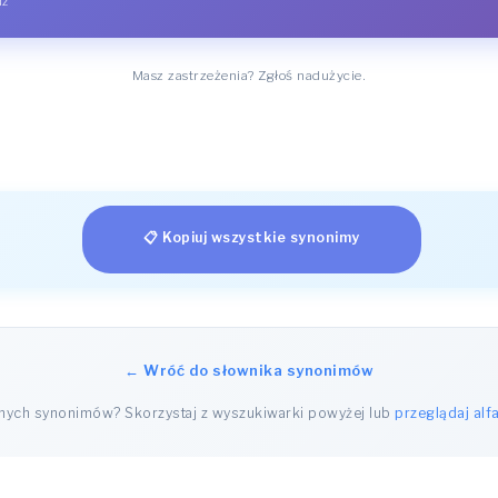
dź
Masz zastrzeżenia? Zgłoś nadużycie.
📋 Kopiuj wszystkie synonimy
← Wróć do słownika synonimów
nnych synonimów? Skorzystaj z wyszukiwarki powyżej lub
przeglądaj alf