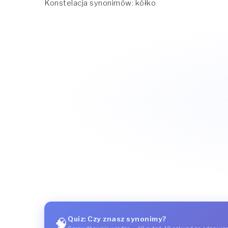
Konstelacja synonimów: kółko
Quiz: Czy znasz synonimy?
🧠