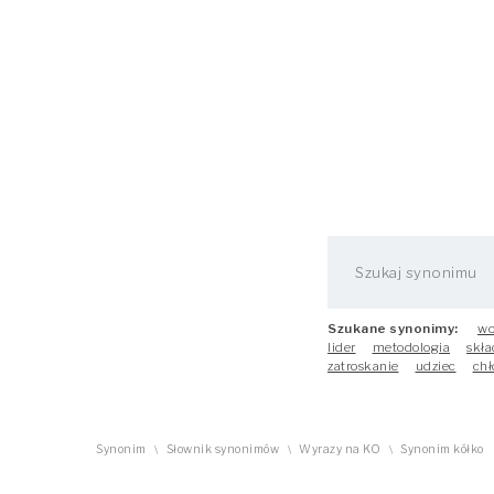
Szukane synonimy:
wo
lider
metodologia
skła
zatroskanie
udziec
chł
Synonim
Słownik synonimów
Wyrazy na KO
Synonim kółko
\
\
\