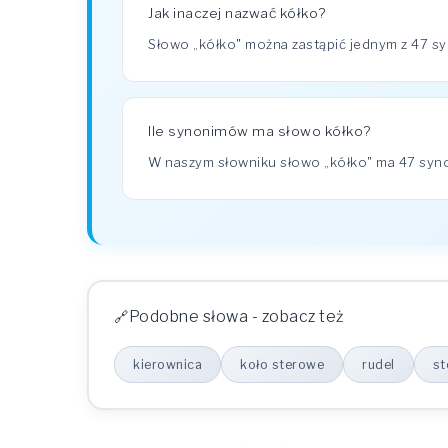
Jak inaczej nazwać kółko?
Słowo „kółko" można zastąpić jednym z 47 syn
Ile synonimów ma słowo kółko?
W naszym słowniku słowo „kółko" ma 47 sy
Podobne słowa - zobacz też
kierownica
koło sterowe
rudel
st