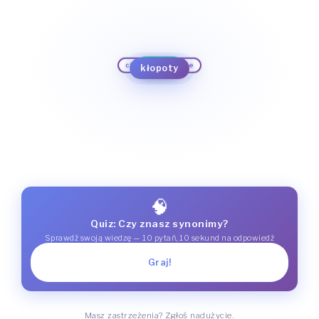
kabała
ciężkie położenie
przebój
opały
bieda
osaczenie
opresja
ciemiężenie
kłopoty
perypetia
przeboje
tarapaty
perypetie
🧠
Quiz: Czy znasz synonimy?
Sprawdź swoją wiedzę — 10 pytań, 10 sekund na odpowiedź
Graj!
Masz zastrzeżenia? Zgłoś nadużycie.