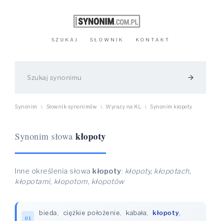
SZUKAJ
SŁOWNIK
KONTAKT
arrow_forward
Synonim
Słownik synonimów
Wyrazy na KL
Synonim kłopoty
\
\
\
kłopoty
Synonim słowa
Inne określenia słowa
kłopoty
:
kłopoty, kłopotach,
kłopotami, kłopotom, kłopotów
bieda
,
ciężkie położenie
,
kabała
,
kłopoty
,
01