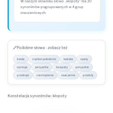
W naszym słowniku słowo „kłopoty" ma 30
synonimów pogrupowanych w 4 grup
znaczeniowych.
Podobne słowa - zobacz też
bieda
ciężkie położenie
kabała
opały
opresja
perypetia
tarapaty
perypetie
przeboje
ciemiężenie
osaczenie
przebój
Konstelacja synonimów: kłopoty