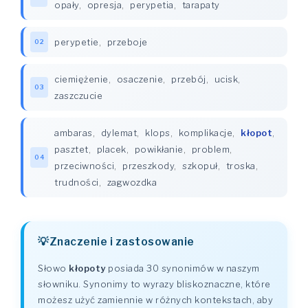
opały
,
opresja
,
perypetia
,
tarapaty
perypetie
,
przeboje
02
ciemiężenie
,
osaczenie
,
przebój
,
ucisk
,
03
zaszczucie
ambaras
,
dylemat
,
klops
,
komplikacje
,
kłopot
,
pasztet
,
placek
,
powikłanie
,
problem
,
04
przeciwności
,
przeszkody
,
szkopuł
,
troska
,
trudności
,
zagwozdka
Znaczenie i zastosowanie
Słowo
kłopoty
posiada 30 synonimów w naszym
słowniku. Synonimy to wyrazy bliskoznaczne, które
możesz użyć zamiennie w różnych kontekstach, aby