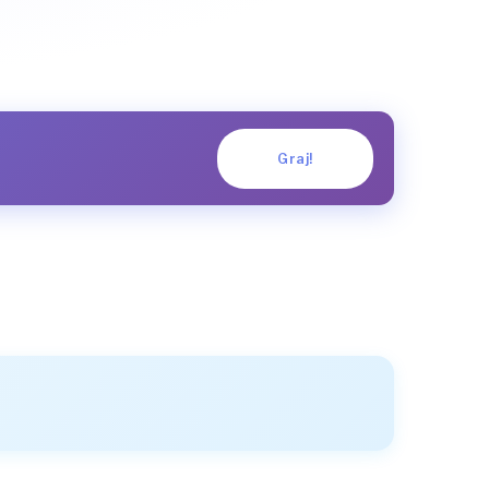
Graj!