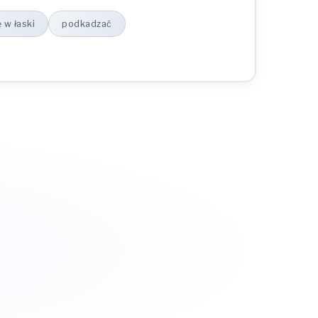
 w łaski
podkadzać