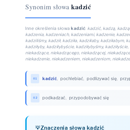
kadzić
Synonim słowa
Inne określenia słowa
kadzić
:
kadzić, kadzą, kadz
kadzenia, kadzeniach, kadzeniami, kadzenie, kadzenie
kadziliśmy, kadził, kadziła, kadziłaby, kadziłabym, k
kadziłyby, kadziłybyście, kadziłybyśmy, kadziłyście
niekadzące, niekadzącego, niekadzącej, niekadzące
niekadzenie, niekadzeniem, niekadzeniom, niekadze
kadzić
,
pochlebiać
,
podlizywać się
,
przy
01
podkadzać
,
przypodobywać się
02
Znaczenia słowa kadzić