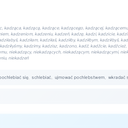
ąc, kadząca, kadzącą, kadzące, kadzącego, kadzącej, kadzącem
m, kadzeniom, kadzeniu, kadzeń, kadzę, kadzi, kadzicie, kadzili, k
adziłabyś, kadziłam, kadziłaś, kadziłby, kadziłbym, kadziłbyś, kadz
, kadziłyśmy, kadzimy, kadzisz, kadzono, kadź, kadźcie, kadźcie
mu, niekadzący, niekadzących, niekadzącym, niekadzącymi, niek
niu, niekadzeń
pochlebiać się
,
schlebiać
,
ujmować pochlebstwem
,
wkradać s