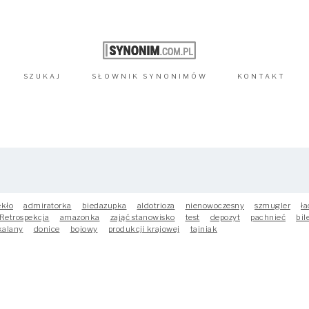
SZUKAJ
SŁOWNIK
SYNONIMÓW
KONTAKT
ekło
admiratorka
biedazupka
aldotrioza
nienowoczesny
szmugler
ła
Retrospekcja
amazonka
zająć stanowisko
test
depozyt
pachnieć
bil
kalany
donice
bojowy
produkcji krajowej
tajniak