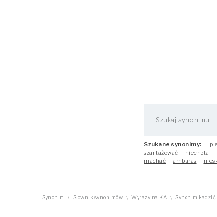
Szukane synonimy:
pi
szantażować
niecnota
machać
ambaras
nies
Synonim
Słownik synonimów
Wyrazy na KA
Synonim kadzić
\
\
\