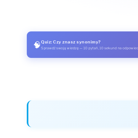
Quiz: Czy znasz synonimy?
🧠
Sprawdź swoją wiedzę — 10 pytań, 10 sekund na odpowie