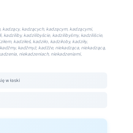
u, kadzący, kadzących, kadzącym, kadzącymi,
adziliby, kadzilibyście, kadzilibyśmy, kadziliście,
iłem, kadziłeś, kadziło, kadziłoby, kadziły,
ż, kadźmy, kadźmyż, kadźże, niekadząca, niekadzącą,
adzenia, niekadzeniach, niekadzeniami,
ię w łaski