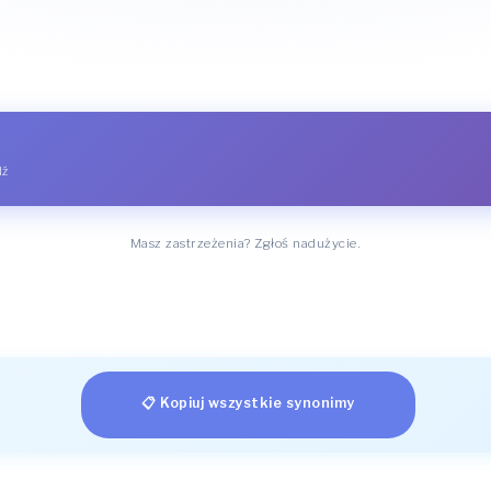
dź
Masz zastrzeżenia? Zgłoś nadużycie.
📋 Kopiuj wszystkie synonimy