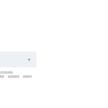
arrow_forward
cinniczka
eter
ambient
dopiąć