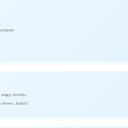
ebstwem
ć wagę tematu.
 słowo „kadzić".