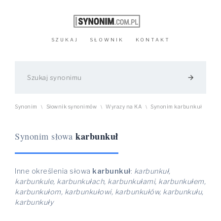
SZUKAJ
SŁOWNIK
KONTAKT
arrow_forward
Synonim
Słownik synonimów
Wyrazy na KA
Synonim karbunkuł
\
\
\
karbunkuł
Synonim słowa
Inne określenia słowa
karbunkuł
:
karbunkuł,
karbunkule, karbunkułach, karbunkułami, karbunkułem,
karbunkułom, karbunkułowi, karbunkułów, karbunkułu,
karbunkuły