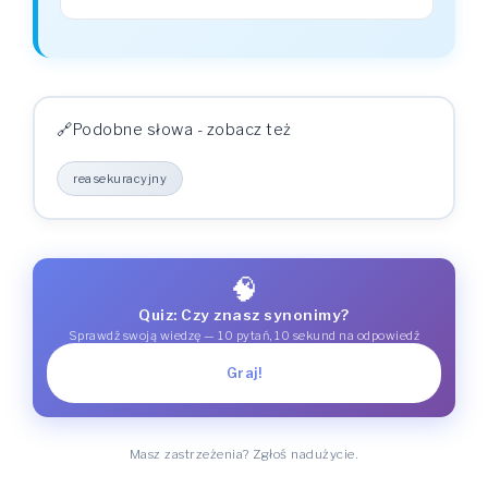
Podobne słowa - zobacz też
reasekuracyjny
🧠
Quiz: Czy znasz synonimy?
Sprawdź swoją wiedzę — 10 pytań, 10 sekund na odpowiedź
Graj!
Masz zastrzeżenia? Zgłoś nadużycie.