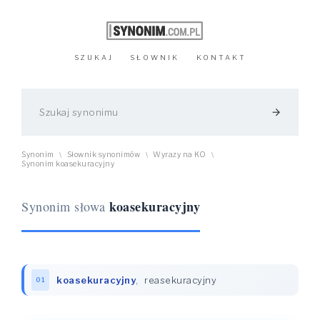
SZUKAJ
SŁOWNIK
KONTAKT
arrow_forward
Synonim
Słownik synonimów
Wyrazy na KO
\
\
\
Synonim koasekuracyjny
koasekuracyjny
Synonim słowa
koasekuracyjny
,
reasekuracyjny
01