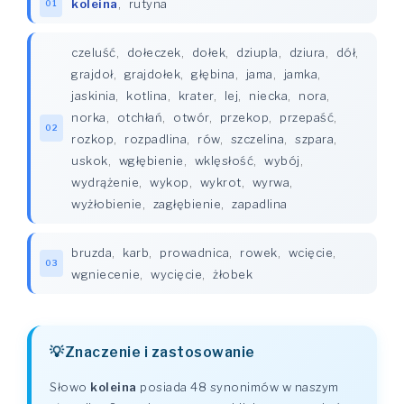
koleina
,
rutyna
01
czeluść
,
dołeczek
,
dołek
,
dziupla
,
dziura
,
dół
,
grajdoł
,
grajdołek
,
głębina
,
jama
,
jamka
,
jaskinia
,
kotlina
,
krater
,
lej
,
niecka
,
nora
,
norka
,
otchłań
,
otwór
,
przekop
,
przepaść
,
02
rozkop
,
rozpadlina
,
rów
,
szczelina
,
szpara
,
uskok
,
wgłębienie
,
wklęsłość
,
wybój
,
wydrążenie
,
wykop
,
wykrot
,
wyrwa
,
wyżłobienie
,
zagłębienie
,
zapadlina
bruzda
,
karb
,
prowadnica
,
rowek
,
wcięcie
,
03
wgniecenie
,
wycięcie
,
żłobek
Znaczenie i zastosowanie
Słowo
koleina
posiada 48 synonimów w naszym