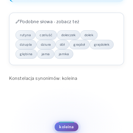
Podobne słowa - zobacz też
rutyna
czeluść
dołeczek
dołek
dziupla
dziura
dół
grajdoł
grajdołek
głębina
jama
jamka
Konstelacja synonimów: koleina
dołeczek
dołek
czeluść
jamka
rutyna
dziupla
jama
dziura
koleina
głębina
dół
grajdołek
grajdoł