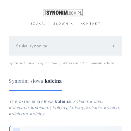
SZUKAJ
SŁOWNIK
KONTAKT
arrow_forward
Synonim
Słownik synonimów
Wyrazy na KO
Synonim koleina
\
\
\
koleina
Synonim słowa
Inne określenia słowa
koleina
:
koleina, kolein,
koleinach, koleinami, koleiną, koleinę, koleinie, koleino,
koleinom, koleiny