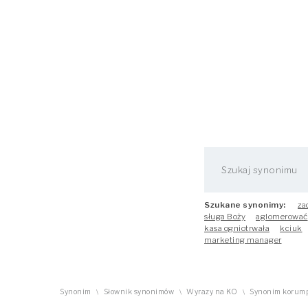
Szukane synonimy:
za
sługa Boży
aglomerować
kasa ogniotrwała
kciuk
marketing manager
Synonim
Słownik synonimów
Wyrazy na KO
Synonim korum
\
\
\