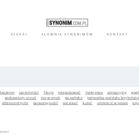
SZUKAJ
SŁOWNIK
SYNONIMÓW
KONTAKT
daszenie
zaciemniać
fikcja
ekspulsować
małe piwo
sensacyjny
gog
pozbawiony uczuć
nie w smak
po pańsku
jednostka podziału terytorial
alterocentryzm
perwersyjność
pociskać
kuleć
umieścić w prasie
szy
pować