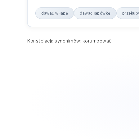
dawać w łapę
dawać łapówkę
przekup
Konstelacja synonimów: korumpować