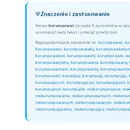
Znaczenie i zastosowanie
Słowo
korumpować
posiada 5 synonimów w naszy
urozmaicić swój tekst i uniknąć powtórzeń.
Najpopularniejsze zamienniki to:
korumpować, kor
korumpowała, korumpowałaby, korumpowałabym
korumpowałem, korumpowałeś, korumpowało, ko
korumpowałyśmy, korumpowana, korumpowaną, 
korumpowaniami, korumpowanie, korumpowanie
korumpowań, korumpuj, korumpują, korumpując, 
korumpujących, korumpującym, korumpującymi, k
korumpujmyż, korumpujże, niekorumpowana, ni
niekorumpowania, niekorumpowaniach, niekoru
niekorumpowanych, niekorumpowanym, niekorump
niekorumpującemu, niekorumpujący, niekorumpuj