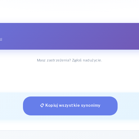
dź
Masz zastrzeżenia? Zgłoś nadużycie.
📋 Kopiuj wszystkie synonimy